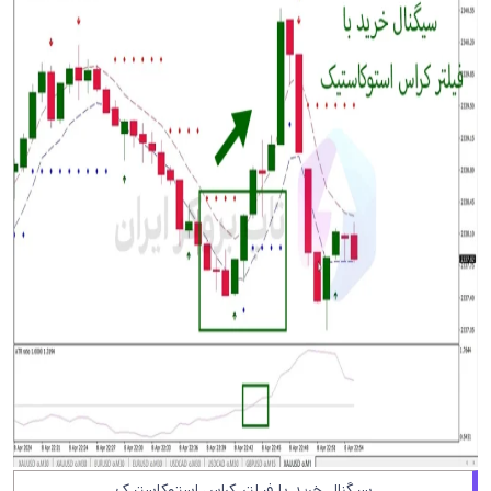
سیگنال خرید با فیلتر کراس استوکاستیک