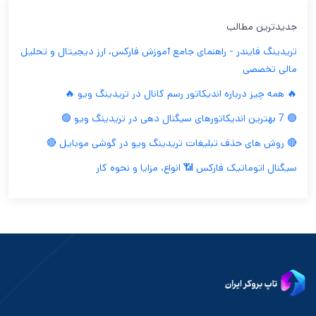
جدیدترین مطالب
تریدینگ فایندر - راهنمای جامع آموزش فارکس، ارز دیجیتال و تحلیل
مالی تخصصی
🔥 همه چیز درباره اندیکاتور رسم کانال در تریدینگ ویو 🔥
🟢 7 بهترین اندیکاتورهای سیگنال دهی در تریدینگ ویو 🟢
🔴 روش های حذف تبلیغات تریدینگ ویو در گوشی موبایل 🔴
سیگنال اتوماتیک فارکس 📶 انواع، مزایا و نحوه کار