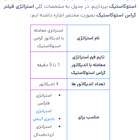
استوکاستیک
بپردازیم، در جدول به مشخصات کلی
استراتژی فیلتر
کراس استوکاستیک
بصورت مختصر اشاره داشته ایم:
استراتژی معامله
نام استراتژی
با اندیکاتور کراس
استوکاستیک
تایم فرم استراتژی
معامله با اندیکاتور
1 تا 5 دقیقه
کراس استوکاستیک
تعداد اندیکاتور ها
4 اندیکاتور
استراتژی
فارکس
استراتژی
مناسب برای
باینری آپشن
استراتژی
ارزدیجیتال