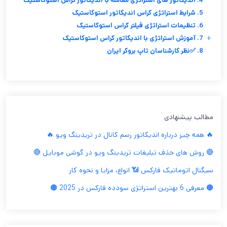
4. اندیکاتور های استراتژی معامله با اندیکاتور کراس استوکاستیک
5. شرایط استراتژی کراس اندیکاتور استوکاستیک
6. تنظیمات استراتژی فیلتر کراس استوکاستیک
+
7. آموزش استراتژی با اندیکاتور کراس استوکاستیک
8. ✅نظر کارشناسان تاپ بروکر ایران
مطالب پیشنهادی
🔥 همه چیز درباره اندیکاتور رسم کانال در تریدینگ ویو 🔥
🔴 روش های حذف تبلیغات تریدینگ ویو در گوشی موبایل 🔴
سیگنال اتوماتیک فارکس 📶 انواع، مزایا و نحوه کار
🟤 معرفی 6 بهترین استراتژی سودده فارکس در 2025 🟤