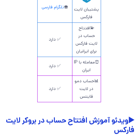
☎️
تلگرام فارسی
پشتیبان لایت
فارکس
💫افتتاح
حساب در
✅ دارد
لایت فارکس
برای ایرانیان
⏰معامله با IP
✅ دارد
ایران
📊حساب دمو
در لایت
✅ دارد
فایننس
▶️ویدئو آموزش افتتاح حساب در بروکر لایت
فارکس