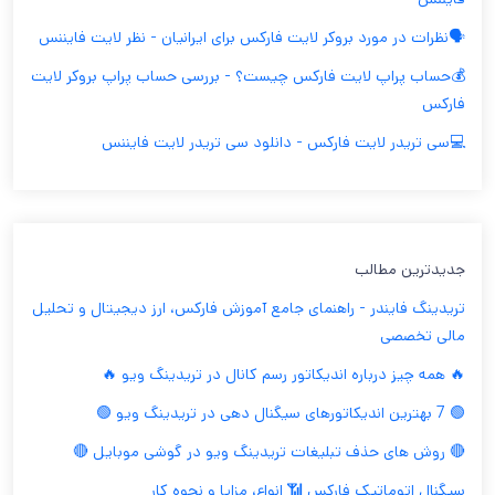
🗣️نظرات در مورد بروکر لایت فارکس برای ایرانیان - نظر لایت فایننس
💰حساب پراپ لایت فارکس چیست؟ - بررسی حساب پراپ بروکر لایت
فارکس
💻سی تریدر لایت فارکس - دانلود سی تریدر لایت فایننس
جدیدترین مطالب
تریدینگ فایندر - راهنمای جامع آموزش فارکس، ارز دیجیتال و تحلیل
مالی تخصصی
🔥 همه چیز درباره اندیکاتور رسم کانال در تریدینگ ویو 🔥
🟢 7 بهترین اندیکاتورهای سیگنال دهی در تریدینگ ویو 🟢
🔴 روش های حذف تبلیغات تریدینگ ویو در گوشی موبایل 🔴
سیگنال اتوماتیک فارکس 📶 انواع، مزایا و نحوه کار