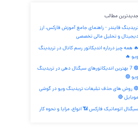
جدیدترین مطال
تریدینگ فایندر - راهنمای جامع آموزش فارکس، ار
دیجیتال و تحلیل مالی تخصص
🔥 همه چیز درباره اندیکاتور رسم کانال در تریدین
ویو 
🟢 7 بهترین اندیکاتورهای سیگنال دهی در تریدینگ
ویو 
🔴 روش های حذف تبلیغات تریدینگ ویو در گوش
موبایل 
سیگنال اتوماتیک فارکس 📶 انواع، مزایا و نحوه کا