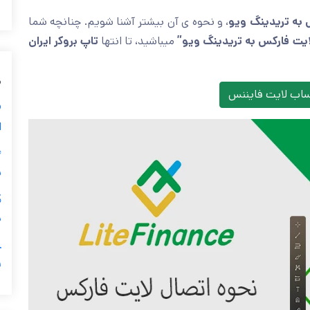
 به تریدینگ ویو
، و نحوه ی آن بیشتر آشنا شویم. چنانچه شما
ایت فارکس به تریدینگ ویو”
میباشید، تا انتها
تاپ بروکر ایران
م
ساب لایت فایننس
⛔
ا
ن
پ
ف