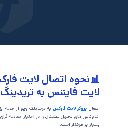
📊نحوه اتصال لایت فارک
لایت فایننس به تریدینگ 
اتصال
بروکر لایت فارکس
به تریدینگ ویو
از جمله اب
اندیکاتور های تحلیل تکنیکال را در اختیار معامله گرا
بسیار پر طرفدار است.