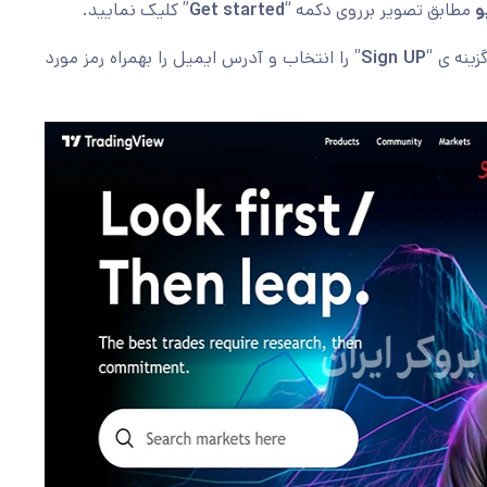
و
مطابق تصویر برروی دکمه “
Get started
” کلیک نمایید.
ینه ی “
Sign UP
” را انتخاب و آدرس ایمیل را بهمراه رمز مورد