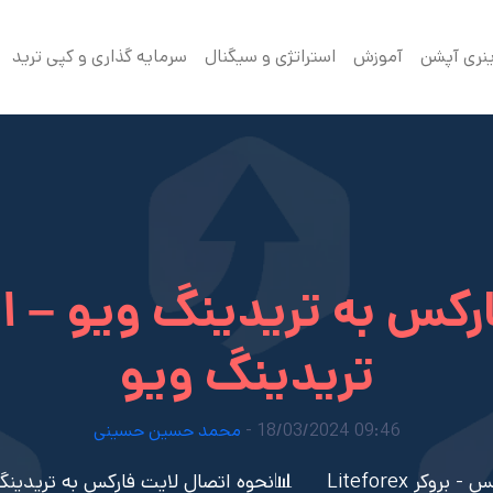
ینری آپشن
آموزش
استراتژی و سیگنال
سرمایه گذاری و کپی ترید
رکس به تریدینگ ویو – ا
تریدینگ ویو
09:46 18/03/2024 -
محمد حسین حسینی
وکر Liteforex
📊نحوه اتصال لایت فارکس به تریدینگ