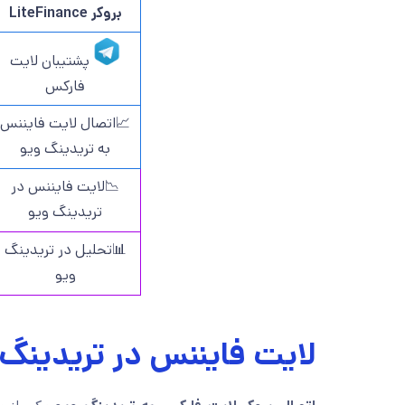
بروکر LiteFinance
پشتیبان لایت
فارکس
📈اتصال لایت فایننس
به تریدینگ ویو
📉لایت فایننس در
تریدینگ ویو
📊تحلیل در تریدینگ
ویو
لایت فایننس در تریدینگ 