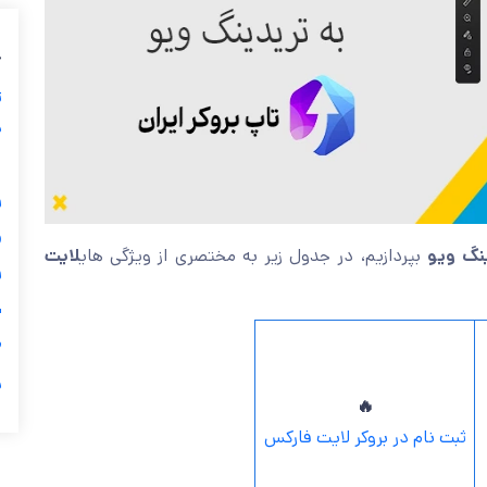
ب
ز
ی
گ

لایت
بپردازیم، در جدول زیر به مختصری از ویژگی های
نحوه ا

ی

ر
🔥
ثبت نام در بروکر لایت فارکس