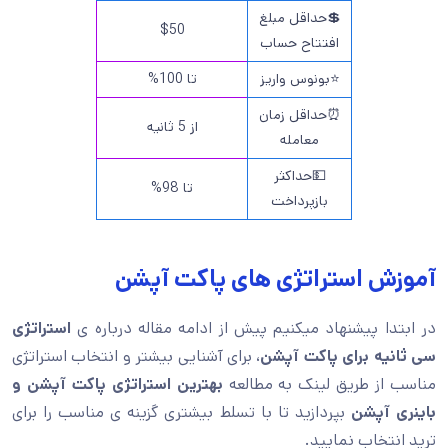
💲حداقل مبلغ
$50
افتتاح حساب
⭐بونوس واریز
تا 100%
⏰حداقل زمان
از 5 ثانیه
معامله
💵حداکثر
تا 98%
بازپرداخت
آموزش استراتژی های پاکت آپشن
در ابتدا پیشنهاد میکنیم پیش از ادامه مقاله درباره ی
استراتژی
سی ثانیه برای پاکت آپشن
، برای آشنایی بیشتر و انتخاب استراتژی
مناسب از طریق لینک به مطالعه
بهترین استراتژی پاکت آپشن و
باینری آپشن
بپردازید تا با تسلط بیشتری گزینه ی مناسب را برای
ترید انتخاب نمایید.