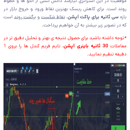
موفقیت در این استراتژی نیازمند دانش نسبی از الگو ها و خطوط
روند است. برای کاهش ریسک بهترین نقاط ورود و خروج بازار در
بازه
سی ثانیه برای پاکت آپشن
،
نقاط شکست
و
برگشت روند
است
که در تصویر زیر بیشتر به آن خواهیم پرداخت.
*توجه داشته باشید برای حصول نتیجه ی بهتر و تحلیل دقیق تر در
معاملات
30 ثانیه باینری آپشن
، تایم فریم کندل ها را بروی 1
دقیقه تنظیم نمایید.