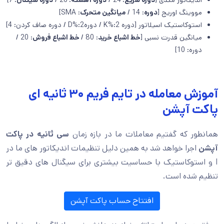
مووینگ اوریج [
دوره
: 14 /
میانگین متحرک
: SMA]
استوکاستیک اسیلاتور [دوره K%:2 / دورهD%:2 / دوره صاف کردن: 4]
میانگین قدرت نسبی [
خط اشباع خرید
: 80 /
خط اشباع فروش
: 20 /
دوره: 10]
آموزش معامله در تایم فریم ۳۰ ثانیه‌ ای
پاکت آپشن
همانطور که گفتیم معاملات ما در بازه زمان
سی ثانیه در پاکت
آپشن
اجرا خواهد شد به همین دلیل تنظیمات اندیکاتور های ما در
I و استوکاستیک با حساسیت بیشتری برای سیگنال های دقیق تر
تنظیم شده است.
افتتاح حساب پاکت آپشن