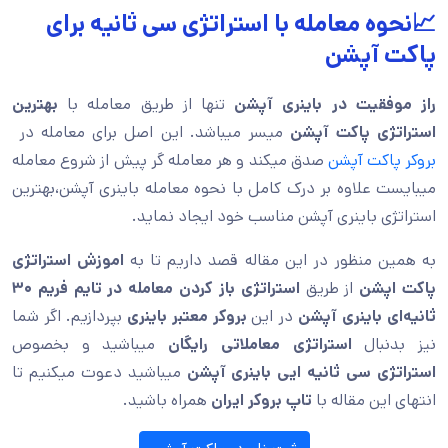
📈نحوه معامله با استراتژی سی ثانیه برای
پاکت آپشن
راز موفقیت در باینری آپشن
تنها از طریق معامله با
بهترین
استراتژی پاکت آپشن
میسر میباشد. این اصل برای معامله در
بروکر پاکت آپشن
صدق میکند و هر معامله گر پیش از شروع معامله
میبایست علاوه بر درک کامل با نحوه معامله باینری آپشن،بهترین
استراتژی باینری آپشن مناسب خود ایجاد نماید.
به همین منظور در این مقاله قصد داریم تا به
اموزش استراتژی
پاکت اپشن
از طریق
استراتژی باز کردن معامله در تایم فریم
۳۰
ثانیه‌ای باینری آپشن
در این
بروکر معتبر باینری
بپردازیم. اگر شما
نیز بدنبال
استراتژی معاملاتی رایگان
میباشید و بخصوص
استراتژی سی ثانیه ایی باینری آپشن
میباشید دعوت میکنیم تا
انتهای این مقاله با
تاپ بروکر ایران
همراه باشید.