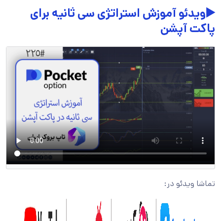
▶️ویدئو آموزش استراتژی سی ثانیه برای
پاکت آپشن
تماشا ویدئو در: