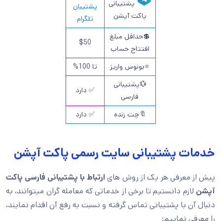
پشتیبانی
پشتیبان
پاکت آپشن
تلگرام
💲حداقل مبلغ
$50
افتتاح حساب
⭐بونوس واریز
تا 100%
💱پشتیبانی
✅ دارد
فارسی
🔖چت زنده
✅ دارد
خدمات پشتیبانی سایت رسمی پاکت آپشن
پیش از معرفی هر یک از روش های
ارتباط با
پشتیبانی فارسی پاکت
آپشن
لازم دانستیم تا برخی از خدماتی که معامله گران میتوانند، به
دنبال آن با پشتیبانی تماس گرفته و نسبت به رفع آن اقدام نمایند،
را معرفی نماییم: