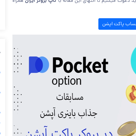
ید دعوت میکنیم تا انتهای این مقاله با
تاپ بروکر ایران
همراه
حساب پاکت اپشن
م
ق
س
پ
و