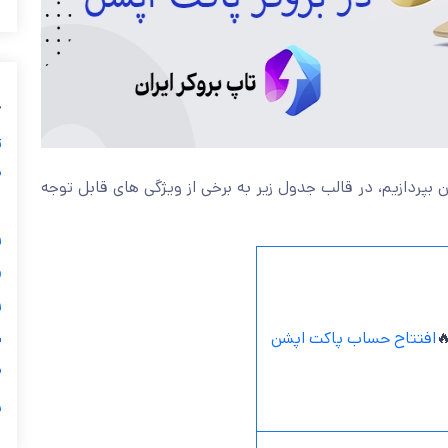
ب
ز
ی
و جوایز جذاب آن بپردازیم، در قالب جدول زیر به برخی از ویژ
گ


افتتاح حساب پاکت اپشن

ی

ر