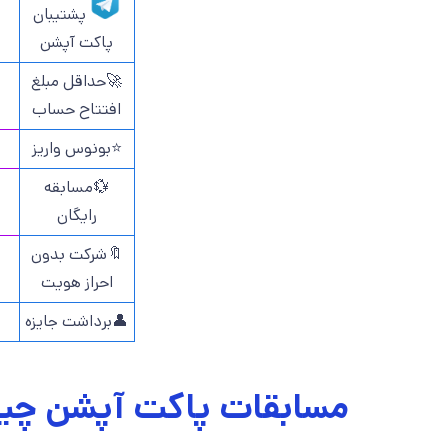
پشتیبان
پاکت آپشن
🚀حداقل مبلغ
افتتاح حساب
⭐بونوس واریز
💱مسابقه
رایگان
🔖شرکت بدون
احراز هویت
👤برداشت جایزه
مسابقات پاکت آپشن چ