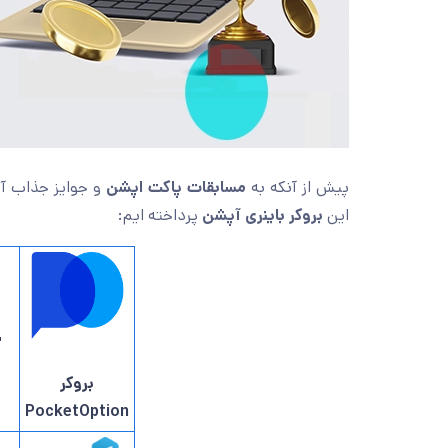
گی های قابل توجه
مسابقات پاکت اپشن
پیش از آنکه به
پرداخته ایم:
بروکر باینری آپشن
این

بروکر
PocketOption