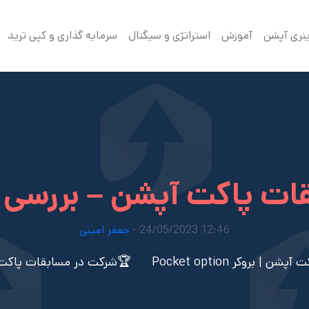
ینری آپشن
آموزش
استراتژی و سیگنال
سرمایه گذاری و کپی ترید
ات پاکت آپشن – بررسی ج
12:46 24/05/2023 -
جعفر امینی
| بروکر Pocket option
🏆شرکت در مسابقات پاکت 