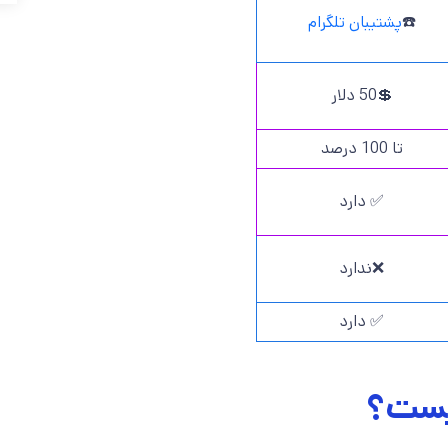
☎️
پشتیبان تلگرام
💲50 دلار
تا 100 درصد
✅ دارد
❌ندارد
✅ دارد
یست؟