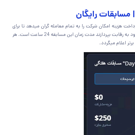
Day of بدون پرداخت هزینه امکان شرکت را به تمام معامله گران میدهد تا برای
جایزه ی 250 دلاری که بین 3 معامله گر برتر تقسیم میشود به رقابت بپردازند مدت زمان این مسابقه 24 ساعت است. هر
رتر اعلام میگردد.