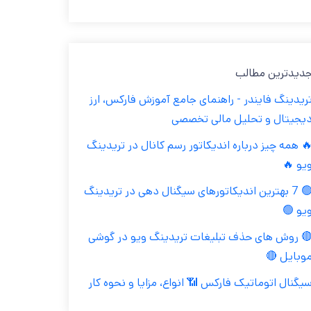
جدیدترین مطال
تریدینگ فایندر - راهنمای جامع آموزش فارکس، ار
دیجیتال و تحلیل مالی تخصص
🔥 همه چیز درباره اندیکاتور رسم کانال در تریدین
ویو 
🟢 7 بهترین اندیکاتورهای سیگنال دهی در تریدینگ
ویو 
🔴 روش های حذف تبلیغات تریدینگ ویو در گوش
موبایل 
سیگنال اتوماتیک فارکس 📶 انواع، مزایا و نحوه کا