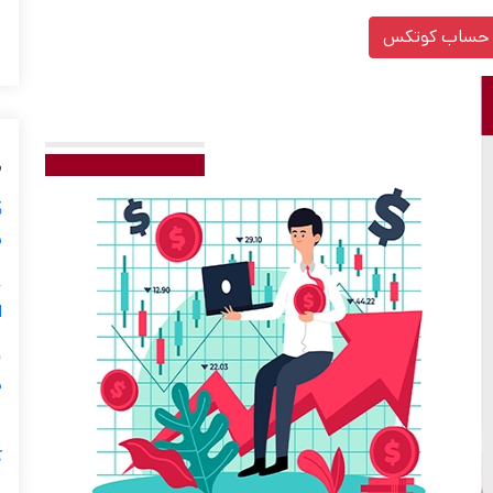
 حساب کوتکس
م
س
ا
د
ک