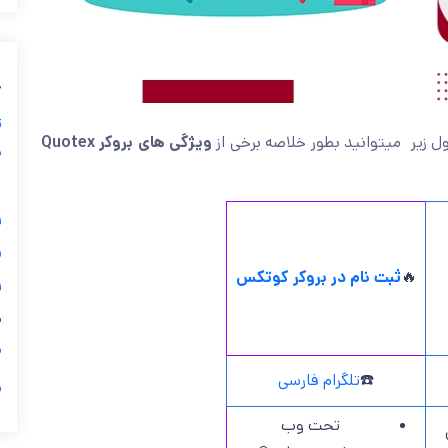
ب
ز
ویژگی های بروکر Quotex
بپردازیم، در جدول زیر میتوانید بط
ی
گ

ثبت نام در بروکر کوتکس
🔥

ی

تلگرام فارسی
☎️
ر
تحت وب