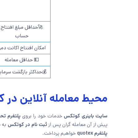
🚀حداقل مبلغ افتتاح
حساب
امکان افتتاح اکانت دمو
💵 حداقل معامله
حداکثر بازگشت سرمایه
معامله آنلاین در کوتکس
امه کوتکس
خدمات خود را بروی
سایت باینری کوتکس
ی با
ثبت نام در کوتکس
پیش از آن معامله گران پس از
خواهیم پرداخت.
پلتفرم quotex