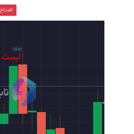
افتتاح