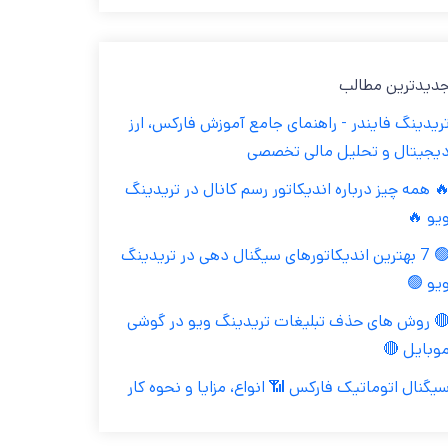
جدیدترین مطال
تریدینگ فایندر - راهنمای جامع آموزش فارکس، ار
دیجیتال و تحلیل مالی تخصص
🔥 همه چیز درباره اندیکاتور رسم کانال در تریدین
ویو 
🟢 7 بهترین اندیکاتورهای سیگنال دهی در تریدینگ
ویو 
🔴 روش های حذف تبلیغات تریدینگ ویو در گوش
موبایل 
سیگنال اتوماتیک فارکس 📶 انواع، مزایا و نحوه کا