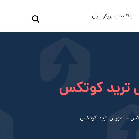
بلاگ تاپ بروکر ایران
ش ترید کوتکس
تکس – آموزش ترید کوتکس