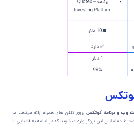
برنامه Quotex –
Investing Platform
💲10 دلار
✅ دارد
1 دلار
98%

محیط 
بروی تلفن های همراه ارائه میدهد اما
پلتفرم تحت وب و برن
به محیط معاملاتی این بروکر وارد میشوند که در ادامه به آشنای