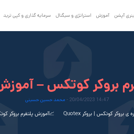
ینری آپشن
آموزش
استراتژی و سیگنال
سرمایه گذاری و کپی ترید
م بروکر کوتکس – آموز
14:47 20/04/2023 -
محمد حسین حسینی
ی بروکر کوتکس | بروکر Quotex
📈آموزش پلتفرم بروکر کو