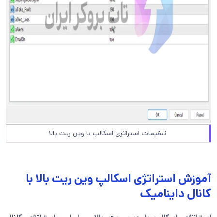
تنظیمات استراتژی اسکالپ با وین ریت بالا
آموزش استراتژی اسکالپ وین ریت بالا با
کانال داینامیک