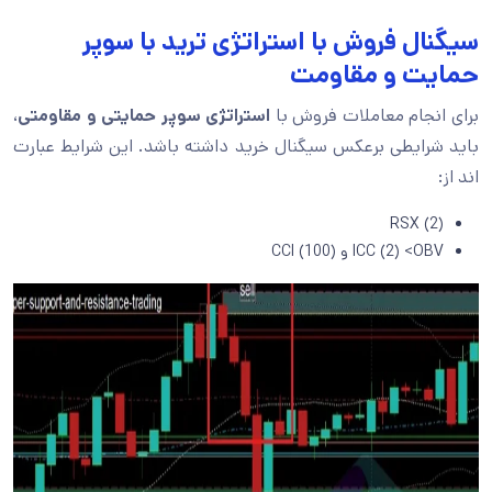
سیگنال فروش با استراتژی ترید با سوپر
حمایت و مقاومت
برای انجام معاملات فروش با
استراتژی سوپر حمایتی و مقاومتی
،
باید شرایطی برعکس سیگنال خرید داشته باشد. این شرایط عبارت
اند از:
RSX (2)
ICC (2) <OBV و CCI (100)