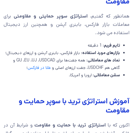
مقاومت
همانطور که گفتیم،
استراتژی سوپر حمایتی و مقاومتی
برای
معاملات بازار فارکس، باینری آپشن و همچنین ارز دیجیتال
استفاده می شود.
تایم فریم:
1 دقیقه
بازارهای مورد استفاده:
بازار فارکس، باینری آپشن و ارزهای دیجیتال؛
نماد های معاملاتی:
همه جفت‌ها برای GU ،EU ،UJ ،USDCAD و
گاهی هم USDCHF، جفت ارزهای اصلی و
طلا در فارکس
؛
سشن معاملاتی:
اروپا و آمریکا.
آموزش استراتژی ترید با سوپر حمایت و
مقاومت
اکنون که با
استراتژی ترید با حمایت و مقاومت
و شرایط آن در