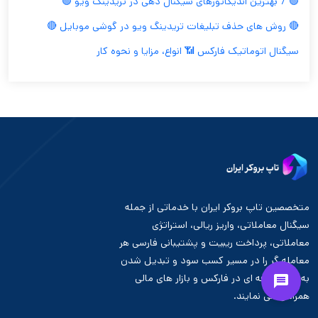
🟢 7 بهترین اندیکاتورهای سیگنال دهی در تریدینگ ویو 🟢
🔴 روش های حذف تبلیغات تریدینگ ویو در گوشی موبایل 🔴
سیگنال اتوماتیک فارکس 📶 انواع، مزایا و نحوه کار
متخصصین تاپ بروکر ایران با خدماتی از جمله
سیگنال معاملاتی، واریز ریالی، استراتژی
معاملاتی، پرداخت ریبیت و پشتیبانی فارسی هر
معامله گر را در مسیر کسب سود و تبدیل شدن
به تریدر حرفه ای در فارکس و بازار های مالی
همراهی می نمایند.