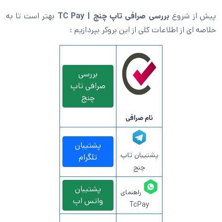
پیش از شروع
بررسی صرافی تاپ چنج | TC Pay
بهتر است تا به
خلاصه ای از اطلاعات کلی از این بروکر بپردازیم :
بررسی
صرافی تاپ
چنج
نام صرافی
پشتیبان
پشتیبان تاپ
تلگرام
چنج
پشتیبان
راهنمای
واتس اپ
TcPay