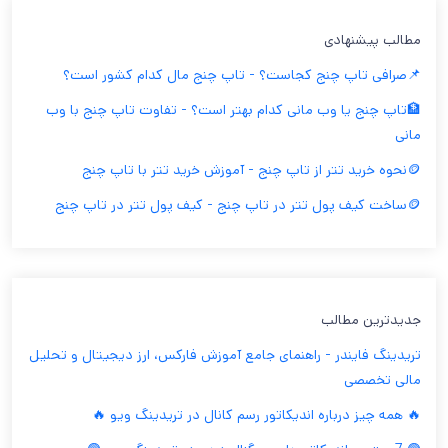
مطالب پیشنهادی
📌صرافی تاپ چنج کجاست؟ - تاپ چنج مال کدام کشور است؟
🏦تاپ چنج یا وب مانی کدام بهتر است؟ - تفاوت تاپ چنج با وب
مانی
🪙نحوه خرید تتر از تاپ چنج - آموزش خرید تتر با تاپ چنج
🪙ساخت کیف پول تتر در تاپ چنج - کیف پول تتر در تاپ چنج
جدیدترین مطالب
تریدینگ فایندر - راهنمای جامع آموزش فارکس، ارز دیجیتال و تحلیل
مالی تخصصی
🔥 همه چیز درباره اندیکاتور رسم کانال در تریدینگ ویو 🔥