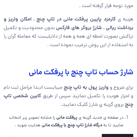
مورد توجه قرار گرفته است .
هزینه ی
کارمزد پایین پرفکت مانی در تاپ چنج
،
امکان واریز و
برداشت ریالی
،
شارژ بروکر های فارکس
بدون محدودیت و تکمیل
تراکنش بصورت لحظه ای همه و همه از دلایلیست که معامله گران را
به استفاده از این روش ترغیب نموده است .
شارژ حساب تاپ چنج با پرفکت مانی
برای شروع و
واریز پول به تاپ چنج
میبایست ابتدا مراحل ثبت نام
و احراز هویت را تکمیل نمایید سپس از طریق
کابین شخصی تاپ
چنج
بروی گزینه ی شارژ کلیک نمایید.
در صفحه ی جدید گزینه ی
پرفکت مانی
را مشابه تصویر زیر انتخاب
نمایید تا به
درگاه شارژ تاپ چنج با پرفکت مانی
هدایت شوید .