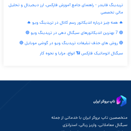
تریدینگ فایندر - راهنمای جامع آموزش فارکس، ارز دیجیتال و تحلیل
مالی تخصصی
🔥 همه چیز درباره اندیکاتور رسم کانال در تریدینگ ویو 🔥
🟢 7 بهترین اندیکاتورهای سیگنال دهی در تریدینگ ویو 🟢
🔴 روش های حذف تبلیغات تریدینگ ویو در گوشی موبایل 🔴
سیگنال اتوماتیک فارکس 📶 انواع، مزایا و نحوه کار
متخصصین تاپ بروکر ایران با خدماتی از جمله
سیگنال معاملاتی، واریز ریالی، استراتژی