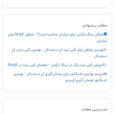
مطالب پیشنهادی
🏢صرافی بینگ ایکس برای ایرانیان مناسب است؟ - صرافی bingX برای
ایرانیان
💹بهترین صرافی برای کپی ترید ارز دیجیتال - بهترین کپی تریدر ارز
دیجیتال
📉آموزش کپی تریدینگ در بینگ ایکس - راهنمای کپی ترید در BingX
📊بررسی بهترین اندیکاتور برای نوسان گیری ارز دیجیتال - بهترین
اندیکاتور نوسان گیری کریپتو
جدیدترین مطالب