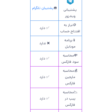
☎️
پشتیبان تلگرام
پشتیبانی
ویندزور
🪙نیاز به
✅ دارد
افتتاح حساب
📱برنامه
❌ ندارد
موبایل
💸محاسبه
✅ دارد
سود فارکس
💰محاسبه
مارجین
✅ دارد
فارکس
📉محاسبه
پیپ در
✅ دارد
فارکس