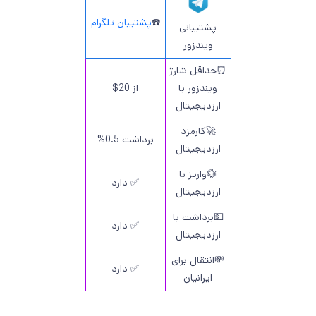
☎️
پشتیبان تلگرام
پشتیبانی
ویندزور
⏰حداقل شارژ
ویندزور با
از 20$
ارزدیجیتال
🚀کارمزد
برداشت 0.5%
ارزدیجیتال
💱واریز با
✅ دارد
ارزدیجیتال
💵برداشت با
✅ دارد
ارزدیجیتال
💸انتقال برای
✅ دارد
ایرانیان