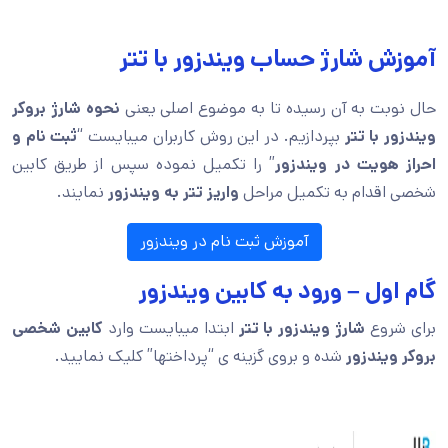
آموزش شارژ حساب ویندزور با تتر
حال نوبت به آن رسیده تا به موضوع اصلی یعنی
نحوه شارژ بروکر
ویندزور با تتر
بپردازیم. در این روش کاربران میبایست “
ثبت نام و
احراز هویت در ویندزور
” را تکمیل نموده سپس از طریق کابین
شخصی اقدام به تکمیل مراحل
واریز تتر به ویندزور
نمایند.
آموزش ثبت نام در ویندزور
گام اول – ورود به کابین ویندزور
برای شروع
شارژ ویندزور با تتر
ابتدا میبایست وارد
کابین شخصی
بروکر ویندزور
شده و بروی گزینه ی “پرداختها” کلیک نمایید.