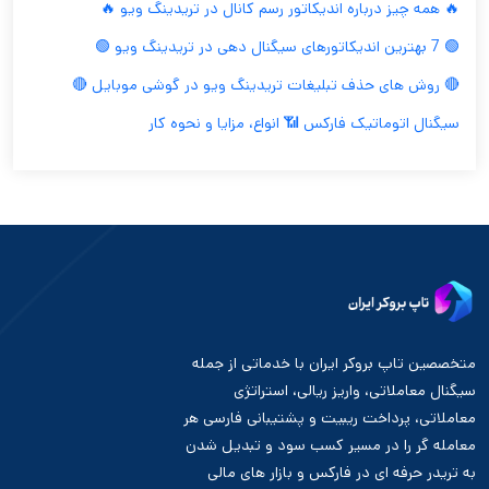
🔥 همه چیز درباره اندیکاتور رسم کانال در تریدینگ ویو 🔥
🟢 7 بهترین اندیکاتورهای سیگنال دهی در تریدینگ ویو 🟢
🔴 روش های حذف تبلیغات تریدینگ ویو در گوشی موبایل 🔴
سیگنال اتوماتیک فارکس 📶 انواع، مزایا و نحوه کار
متخصصین تاپ بروکر ایران با خدماتی از جمله
سیگنال معاملاتی، واریز ریالی، استراتژی
معاملاتی، پرداخت ریبیت و پشتیبانی فارسی هر
معامله گر را در مسیر کسب سود و تبدیل شدن
به تریدر حرفه ای در فارکس و بازار های مالی