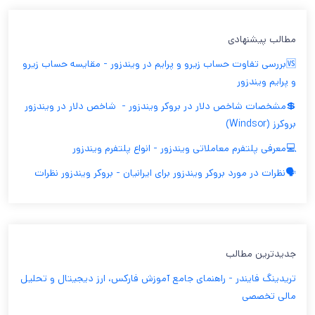
مطالب پیشنهادی
🆚بررسی تفاوت حساب زیرو و پرایم در ویندزور - مقایسه حساب زیرو
و پرایم ویندزور
💲مشخصات شاخص دلار در بروکر ویندزور - ‫ شاخص دلار در ویندزور
بروکرز (Windsor)
💻معرفی پلتفرم معاملاتی ویندزور - انواع پلتفرم ویندزور
🗣️نظرات در مورد بروکر ویندزور برای ایرانیان - بروکر ویندزور نظرات
جدیدترین مطالب
تریدینگ فایندر - راهنمای جامع آموزش فارکس، ارز دیجیتال و تحلیل
مالی تخصصی