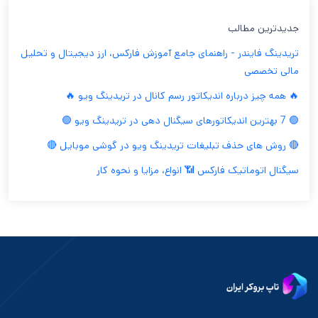
جدیدترین مطالب
تریدینگ فایندر - راهنمای جامع آموزش فارکس، ارز دیجیتال و تحلیل
مالی تخصصی
🔥 همه چیز درباره اندیکاتور رسم کانال در تریدینگ ویو 🔥
🟢 7 بهترین اندیکاتورهای سیگنال دهی در تریدینگ ویو 🟢
🔴 روش های حذف تبلیغات تریدینگ ویو در گوشی موبایل 🔴
سیگنال اتوماتیک فارکس 📶 انواع، مزایا و نحوه کار