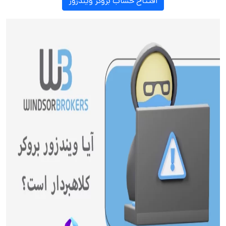
افتتاح حساب بروکر ویندزور