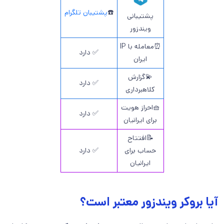
☎️
پشتیبان تلگرام
پشتیبانی
ویندزور
⏰معامله با IP
✅ دارد
ایران
💫گزارش
✅ دارد
کلاهبرداری
🧺احراز هویت
✅ دارد
برای ایرانیان
📝افتتاح
حساب برای
✅ دارد
ایرانیان
آیا بروکر ویندزور معتبر است؟