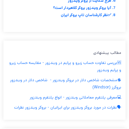
6. طرح شکایت از بروکر ویندزور
7. آیا بروکر ویندزور بروکر کلاهبردار است؟
8. ✅نظر کارشناسان تاپ بروکر ایران
مطالب پیشنهادی
🆚بررسی تفاوت حساب زیرو و پرایم در ویندزور - مقایسه حساب زیرو
و پرایم ویندزور
💲مشخصات شاخص دلار در بروکر ویندزور - ‫ شاخص دلار در ویندزور
بروکرز (Windsor)
💻معرفی پلتفرم معاملاتی ویندزور - انواع پلتفرم ویندزور
🗣️نظرات در مورد بروکر ویندزور برای ایرانیان - بروکر ویندزور نظرات