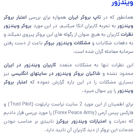
ویندزور
همانطور که در
تاپ بروکر ایران
همواره برای بررسی
اعتبار بروکر
ویندزور
به تجربه کاربران اتکا میکنیم. در این مورد
بروکر ویندزور
نظرات
کاربران به هیچ عنوان از رگوله های این بروکر پیروی نمیکند و
به دفعات شکایات و
مشکلات ویندزور بروکر
باعث از دست رفتن
سرمایه معامله گران شده است.
این نظرات تنها به مشکلات متعدد
کاربران ویندزور در ایران
محدود نشده و
شاکیان بروکر ویندزور در سایتهای انگلیسی
نیز
بسیاری مشکلات را در این باره گزارش نموده که
اعتبار بروکر
ویندزور
را زیر سوال میبرد.
برای اطمینان از این مورد 2 سایت تراست پایلوت (Trust Pilot) و
فارکس پیس آرمی (Forex Peace Army) را مورد بررسی قرار دادیم
که نمرات و
امتیازات ویندزور بروکرز
تاییدی بر مناسب نبودن
خدمات این بروکر از دید کاربران آن تایید دارد.