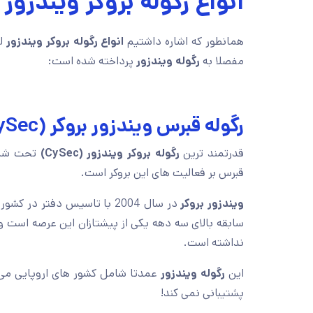
انواع رگوله بروکر ویندزور
همانطور که اشاره داشتیم
انواع رگوله بروکر ویندزور
لی
مفصلا به
رگوله ویندزور
پرداخته شده است:
رگوله قبرس ویندزور بروکر (CySec)
قدرتمند ترین
رگوله بروکر ویندزور
(CySec)
تحت شما
قبرس بر فعالیت های این بروکر است.
ویندزور بروکر
در سال 2004 با تاسیس دفتر در کشور قبرس توانست این رگوله معتبر را دریافت کند.
سابقه بالای سه دهه یکی از پیشتازان این عرصه است و
نداشته است.
این
رگوله ویندزور
عمدتا شامل کشور های اروپایی می
پشتیبانی نمی کند!