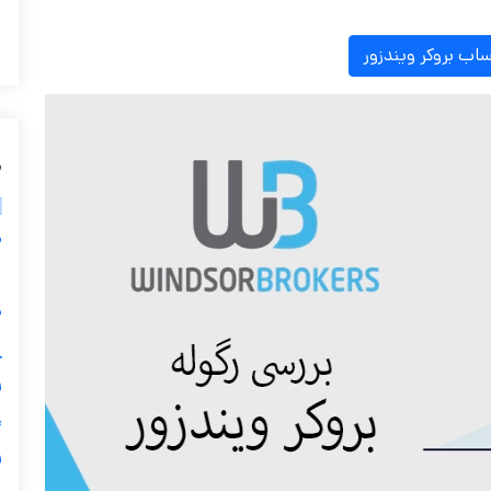
اب بروکر ویندزور
م
م
د
و
و