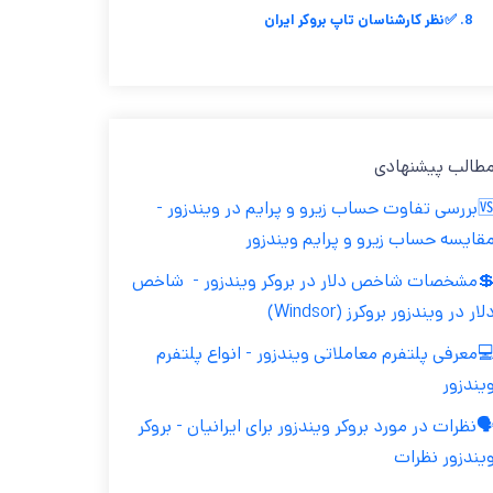
8. ✅نظر کارشناسان تاپ بروکر ایران
طالب پیشنهادی
🆚بررسی تفاوت حساب زیرو و پرایم در ویندزور -
قایسه حساب زیرو و پرایم ویندزور
💲مشخصات شاخص دلار در بروکر ویندزور - ‫ شاخص
لار در ویندزور بروکرز (Windsor)
معرفی پلتفرم معاملاتی ویندزور - انواع پلتفرم
یندزور
️نظرات در مورد بروکر ویندزور برای ایرانیان - بروکر
یندزور نظرات