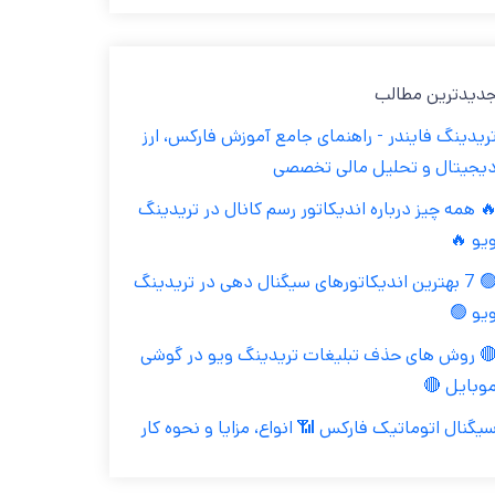
جدیدترین مطال
تریدینگ فایندر - راهنمای جامع آموزش فارکس، ار
دیجیتال و تحلیل مالی تخصص
🔥 همه چیز درباره اندیکاتور رسم کانال در تریدین
ویو 
🟢 7 بهترین اندیکاتورهای سیگنال دهی در تریدینگ
ویو 
🔴 روش های حذف تبلیغات تریدینگ ویو در گوش
موبایل 
سیگنال اتوماتیک فارکس 📶 انواع، مزایا و نحوه کا