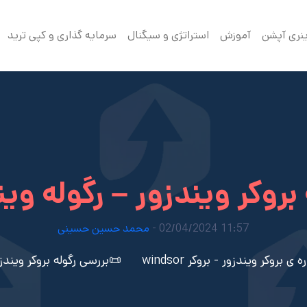
ینری آپشن
آموزش
استراتژی و سیگنال
سرمایه گذاری و کپی ترید
 بروکر ویندزور – رگوله و
11:57 02/04/2024 -
محمد حسین حسینی
 بروکر ویندزور - بروکر windsor
📜بررسی رگوله بروکر ویند