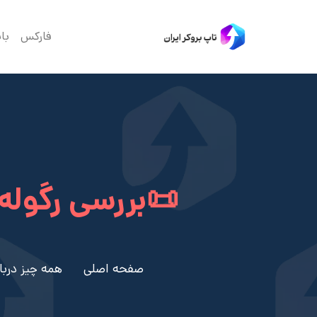
فارکس
با
📜بررسی رگوله
صفحه اصلی
همه چیز درباره ی