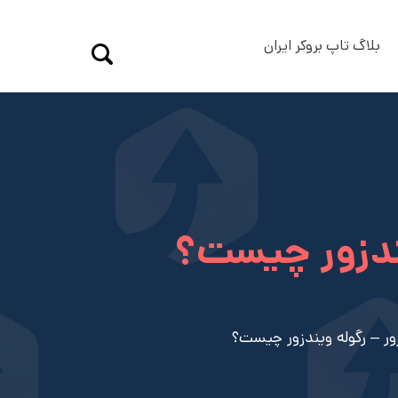
بلاگ تاپ بروکر ایران
یندزور چیست؟
زور – رگوله ویندزور چیست؟