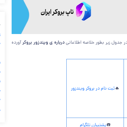
ب
ز
آورده
درباره ی ویندزور بروکر
بپردازیم، در جدول زیر بطور خلاص
ی
گ


ثبت نام در بروکر ویندزور
🔥
ی

ر
پشتیبان تلگرام
☎️