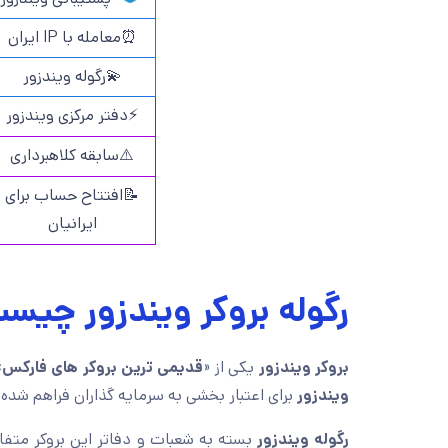
⏰معامله با IP ایران
💫رگوله ویندزور
⚡دفتر مرکزی ویندزور
⚠️سابقه کلاهبرداری
📝افتتاح حساب برای
ایرانیان
رگوله بروکر ویندزور چیس
بروکر ویندزور
یکی از «
قدیمی ترین بروکر های فارکس
»
ویندزور
برای اعتبار بخشی به سرمایه گذاران فراهم شده
رگوله ویندزور
بسته به شعبات و دفاتر این بروکر متف