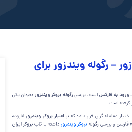
ور – رگوله ویندزور برای
ف
د
ورود به فارکس
است. بررسی
رگوله بروکر ویندزور
بعنوان یکی
ر گرفته است.
 اختیار معامله گران قرار داده که بر
اعتبار بروکر ویندزور
افزوده
ی
و بررسی
رگوله
بروکر ویندزور
داشته با
تاپ بروکر ایران