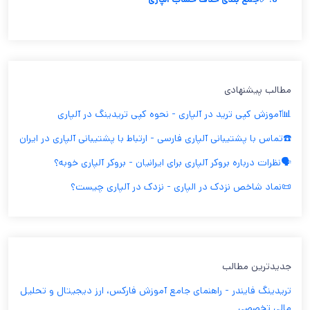
مطالب پیشنهادی
📊آموزش کپی ترید در آلپاری - نحوه کپی تریدینگ در آلپاری
☎️تماس با پشتیبانی آلپاری فارسی - ارتباط با پشتیبانی آلپاری در ایران
🗣️نظرات درباره بروکر آلپاری برای ایرانیان - بروکر آلپاری خوبه؟
📜نماد شاخص نزدک در الپاری - نزدک در آلپاری چیست؟
جدیدترین مطالب
تریدینگ فایندر - راهنمای جامع آموزش فارکس، ارز دیجیتال و تحلیل
مالی تخصصی