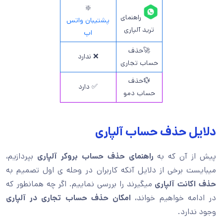
❇️
راهنمای
پشتیبان واتس
ترید آلپاری
اپ
🚀حذف
❌ ندارد
حساب تجاری
💱حذف
✅ دارد
حساب دمو
دلایل حذف حساب آلپاری
پیش از آن که به
راهنمای حذف حساب بروکر آلپاری
بپردازیم،
میبایست برخی از دلایل آنکه کاربران در وحله ی اول تصمیم به
حذف اکانت آلپاری
میگیرند را بررسی نماییم. اگر چه همانطور که
در ادامه خواهیم خواند،
امکان حذف حساب تجاری در آلپاری
وجود ندارد.