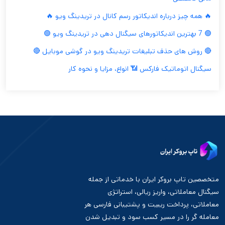
🔥 همه چیز درباره اندیکاتور رسم کانال در تریدینگ ویو 🔥
🟢 7 بهترین اندیکاتورهای سیگنال دهی در تریدینگ ویو 🟢
🔴 روش های حذف تبلیغات تریدینگ ویو در گوشی موبایل 🔴
سیگنال اتوماتیک فارکس 📶 انواع، مزایا و نحوه کار
متخصصین تاپ بروکر ایران با خدماتی از جمله
سیگنال معاملاتی، واریز ریالی، استراتژی
معاملاتی، پرداخت ریبیت و پشتیبانی فارسی هر
معامله گر را در مسیر کسب سود و تبدیل شدن