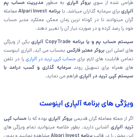
طراحی شده از سوی
بروکر الپاری
به منظور
مدیریت حساب پم
آلپاری
برای سرمایه گذاران میباشد. با
برنامه Alpari Invest
معامله
گران میتوانند تا در کوتاه ترین زمان ممکن عملکرد مدیر حساب
خود را رصد کرده و در صورت نیاز آن را تغییر دهند.
سیستم حساب پم و یا برنامه
CopyTrade
آلپاری
یکی از ویژگی
های اصلی این
بروکر معتبر فارکس
بحساب می آید. الپاری اینوست
تمامی قابلیت های لازم برای
حساب کپی ترید در آلپاری
را در تلفن
های همراه برای تسهیل روند
سرمایه گذاری و کسب درامد با
سیستم کپی ترید در آلپاری
فراهم می نماید.
ویژگی های برنامه آلپاری اینوست
اگر از جمله معامله گران قدیمی
بروکر آلپاری
بوده که با
حساب کپی
ترید آلپاری
آشنایی دارید. بطور خلاصه میتوانید تمام ویژگی های
این بخش را در قالب
برنامه
Alpari Invest
مشاهده نمایید و بدون