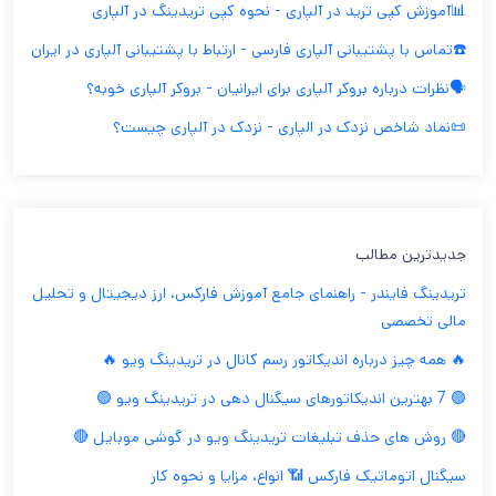
📊آموزش کپی ترید در آلپاری - نحوه کپی تریدینگ در آلپاری
☎️تماس با پشتیبانی آلپاری فارسی - ارتباط با پشتیبانی آلپاری در ایران
🗣️نظرات درباره بروکر آلپاری برای ایرانیان - بروکر آلپاری خوبه؟
📜نماد شاخص نزدک در الپاری - نزدک در آلپاری چیست؟
جدیدترین مطالب
تریدینگ فایندر - راهنمای جامع آموزش فارکس، ارز دیجیتال و تحلیل
مالی تخصصی
🔥 همه چیز درباره اندیکاتور رسم کانال در تریدینگ ویو 🔥
🟢 7 بهترین اندیکاتورهای سیگنال دهی در تریدینگ ویو 🟢
🔴 روش های حذف تبلیغات تریدینگ ویو در گوشی موبایل 🔴
سیگنال اتوماتیک فارکس 📶 انواع، مزایا و نحوه کار