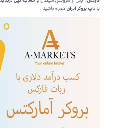
فارکس
، پس از سرویس سیگنال و
حساب کپی تریدین
با
تاپ بروکر ایران
همراه باشید .