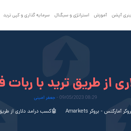
ینری آپشن
آموزش
استراتژی و سیگنال
سرمایه گذاری و کپی ترید
ی از طریق ترید با ربات 
08:29 09/05/2023 -
جعفر امینی
آمارکتس - بروکر Amarkets
🤖کسب درامد دلاری از طریق