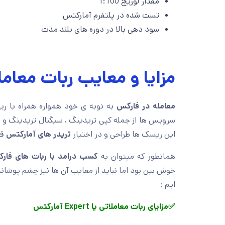
مقدار لوریج 1:100
تست شده در پلتفرم آمارکتس
سود دهی بالا در دوره های بلند مدت
مزایا و معایب ربات معامل
معامله در فارکس
به نوبه ی خود همواره همراه با ر
سرویس ها از جمله کپی تریدینگ ، سیگنال تریدینگ و
ر
این ریسک ها طراحی و در اختیار
تریدر های آمارکتس
قر
همانطور که میتوان به
کسب درامد با ربات های فار
خوش بین بود اما نباید از معایب آن ها نیز چشم پوشاند 
ایم :
✅مزایای ربات معاملاتی یا
Expert
آمارکتس