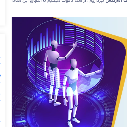
گ آمارکتس
بپردازیم ، از شما دعوت میکنیم تا انتهای این مقاله
م
آ
⏱
ک
آ
چ