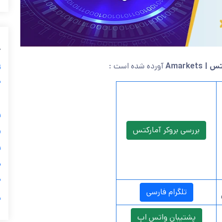
ب
آورده شده است :
درباره 
ز
ی
گ

بررسی بروکر آمارکتس

ی

تلگرام فارسی
ر
پشتیبان واتس اپ