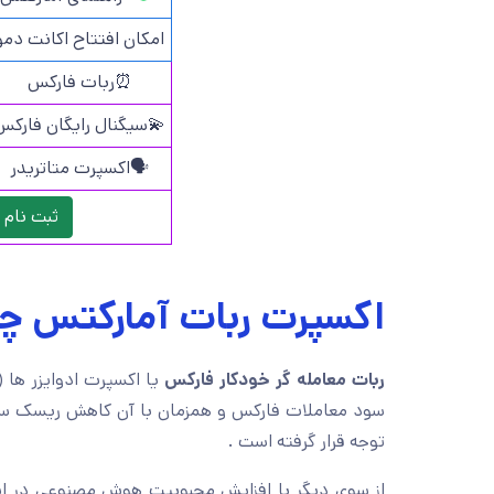
امکان افتتاح اکانت دمو
⏰ربات فارکس
💫سیگنال رایگان فارکس
🗣️اکسپرت متاتریدر
ثبت نام 
اکسپرت ربات آمارکتس 
ربات معامله گر خودکار فارکس
سود معاملات فارکس و همزمان با آن کاهش ریسک سرما
توجه قرار گرفته است .
از سوی دیگر با افزایش محبوبیت هوش مصنوعی در ا