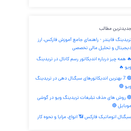
جدیدترین مطال
تریدینگ فایندر - راهنمای جامع آموزش فارکس، ار
دیجیتال و تحلیل مالی تخصص
🔥 همه چیز درباره اندیکاتور رسم کانال در تریدین
ویو 
🟢 7 بهترین اندیکاتورهای سیگنال دهی در تریدینگ
ویو 
🔴 روش های حذف تبلیغات تریدینگ ویو در گوش
موبایل 
سیگنال اتوماتیک فارکس 📶 انواع، مزایا و نحوه کا