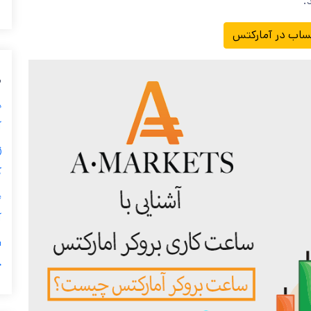
.
ساب در آمارکتس
م
آ
⏱
ک
آ
چ