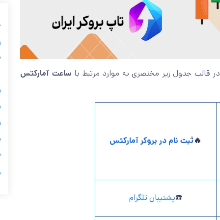
ب
ز
ی
ساعت آمارکتس
بپردازیم، در قالب جدول زیر مختصری به موار
گ


ی
ثبت نام در بروکر آمارکتس
🔥

ر
پشتیبان تلگرام
☎️