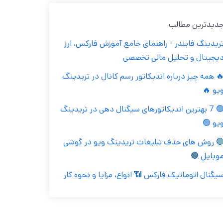
جدیدترین مطال
تریدینگ فایندر - راهنمای جامع آموزش فارکس، ار
دیجیتال و تحلیل مالی تخصص
🔥 همه چیز درباره اندیکاتور رسم کانال در تریدین
ویو 
🟢 7 بهترین اندیکاتورهای سیگنال دهی در تریدینگ
ویو 
🔴 روش های حذف تبلیغات تریدینگ ویو در گوش
موبایل 
سیگنال اتوماتیک فارکس 📶 انواع، مزایا و نحوه کا