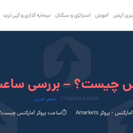
ینری آپشن
آموزش
استراتژی و سیگنال
سرمایه گذاری و کپی ترید
س چیست؟ – بررسی ساعت 
09:05 27/08/2024 -
جعفر امینی
تس - بروکر Amarkets
⏱️ساعت بروکر آمارکتس چیست؟ –