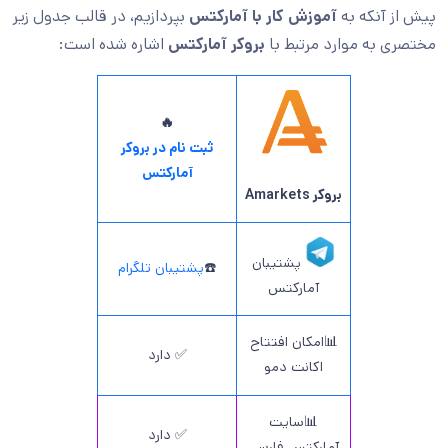
پیش از آنکه به
آموزش کار با آمارکتس
بپردازیم، در قالب جدول زیر
مختصری به موارد مرتبط با
بروکر آمارکتس
اشاره شده است:
🔥
ثبت نام در بروکر
آمارکتس
بروکر Amarkets
پشتیبان
☎️
پشتیبان تلگرام
آمارکتس
📊امکان افتتاح
✅ دارد
اکانت دمو
📊سایت
✅ دارد
آمارکتس فارسی