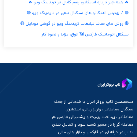
🔥 همه چیز درباره اندیکاتور رسم کانال در تریدینگ ویو 🔥
🟢 7 بهترین اندیکاتورهای سیگنال دهی در تریدینگ ویو 🟢
🔴 روش های حذف تبلیغات تریدینگ ویو در گوشی موبایل 🔴
سیگنال اتوماتیک فارکس 📶 انواع، مزایا و نحوه کار
متخصصین تاپ بروکر ایران با خدماتی از جمله
سیگنال معاملاتی، واریز ریالی، استراتژی
معاملاتی، پرداخت ریبیت و پشتیبانی فارسی هر
معامله گر را در مسیر کسب سود و تبدیل شدن
به تریدر حرفه ای در فارکس و بازار های مالی