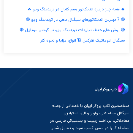
🔥 همه چیز درباره اندیکاتور رسم کانال در تریدینگ ویو 🔥
🟢 7 بهترین اندیکاتورهای سیگنال دهی در تریدینگ ویو 🟢
🔴 روش های حذف تبلیغات تریدینگ ویو در گوشی موبایل 🔴
سیگنال اتوماتیک فارکس 📶 انواع، مزایا و نحوه کار
متخصصین تاپ بروکر ایران با خدماتی از جمله
سیگنال معاملاتی، واریز ریالی، استراتژی
معاملاتی، پرداخت ریبیت و پشتیبانی فارسی هر
معامله گر را در مسیر کسب سود و تبدیل شدن