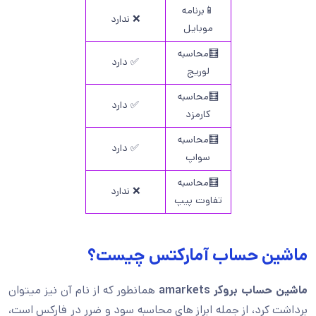
📱برنامه
❌ ندارد
موبایل
🧮محاسبه
✅ دارد
لوریج
🧮محاسبه
✅ دارد
کارمزد
🧮محاسبه
✅ دارد
سواپ
🧮محاسبه
❌ ندارد
تفاوت پیپ
ماشین حساب آمارکتس چیست؟
ماشین حساب بروکر
amarkets
همانطور که از نام آن نیز میتوان
برداشت کرد، از جمله ابراز های محاسبه سود و ضرر در فارکس است،