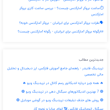
⏱️ساعت بروکر آمارکتس چیست؟ - بررسی ساعت کاری بروکر
امارکتس
🗣️نظرات بروکر آمارکتس برای ایرانیان - بروکر آمارکتس خوبه؟
📜رگوله بروکر آمارکتس برای ایرانیان - رگوله آمارکتس چیست؟
جدیدترین مطالب
تریدینگ فایندر - راهنمای جامع آموزش فارکس، ارز دیجیتال و تحلیل
مالی تخصصی
🔥 همه چیز درباره اندیکاتور رسم کانال در تریدینگ ویو 🔥
🟢 7 بهترین اندیکاتورهای سیگنال دهی در تریدینگ ویو 🟢
🔴 روش های حذف تبلیغات تریدینگ ویو در گوشی موبایل 🔴
سیگنال اتوماتیک فارکس 📶 انواع، مزایا و نحوه کار