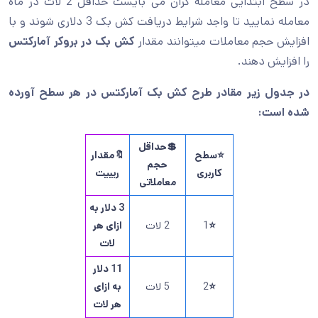
در سطح ابتدایی معامله گران می بایست حداقل 2 لات در ماه
معامله نمایید تا واجد شرایط دریافت کش بک 3 دلاری شوند و با
افزایش حجم معاملات میتوانند مقدار
کش بک در بروکر آمارکتس
را افزایش دهند.
در جدول زیر مقادر طرح کش بک آمارکتس در هر سطح آورده
شده است:
💲حداقل
⭐سطح
🔖مقدار
حجم
کاربری
ریبیت
معاملاتی
3 دلار به
⭐
1
2 لات
ازای هر
لات
11 دلار
⭐
2
5 لات
به ازای
هر لات