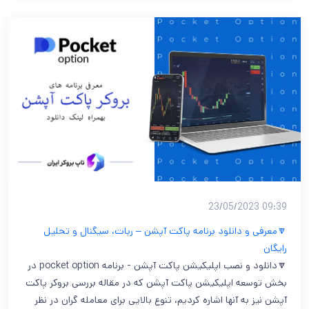
09:39 23/05/2023
🔽معرفی و دانلود برنامه پاکت آپشن – ربات، سیگنال و تحلیل
رایگان
🔽دانلود و نصب اپلیکیشن پاکت آپشن - برنامه pocket option در
بخش توسعه اپلیکیشن پاکت آپشن که در مقاله بررسی بروکر پاکت
آپشن نیز به آنها اشاره کردیم، تنوع بالایی برای معامله گران در نظر