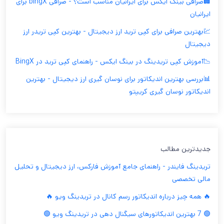
🏢صرافی بینگ ایکس برای ایرانیان مناسب است؟ - صرافی bingX برای
ایرانیان
💹بهترین صرافی برای کپی ترید ارز دیجیتال - بهترین کپی تریدر ارز
دیجیتال
📉آموزش کپی تریدینگ در بینگ ایکس - راهنمای کپی ترید در BingX
📊بررسی بهترین اندیکاتور برای نوسان گیری ارز دیجیتال - بهترین
اندیکاتور نوسان گیری کریپتو
جدیدترین مطالب
تریدینگ فایندر - راهنمای جامع آموزش فارکس، ارز دیجیتال و تحلیل
مالی تخصصی
🔥 همه چیز درباره اندیکاتور رسم کانال در تریدینگ ویو 🔥
🟢 7 بهترین اندیکاتورهای سیگنال دهی در تریدینگ ویو 🟢