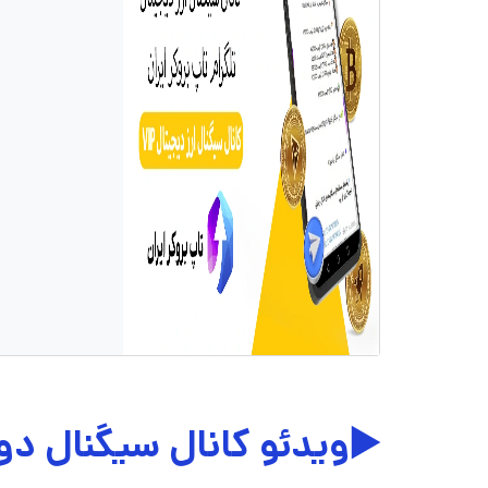
▶️ویدئو کانال سیگنال دو