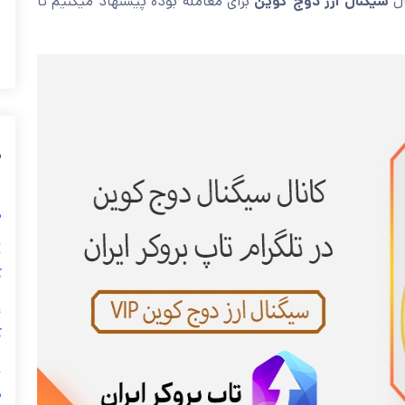
ال
سیگنال ارز دوج کوین
برای معامله بوده پیشنهاد میکنیم تا
م
صر
ک
ک
د