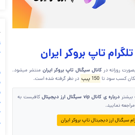
ب
ز
کانال سیگنال دوج کوی
ی
گ
منتشر میشود.
کانال سیگنال تاپ بروکر ایران
از جمله رمز ارز

در نظر گرفته شده است.
150 پیپ

کافیست به
درباره ی کانال vip سیگنال ارز دیجیتال
برای م
ی
مقاله ی زیر مر

کانال تلگرام سیگنال ارز دیجیتال تاپ ب
ر