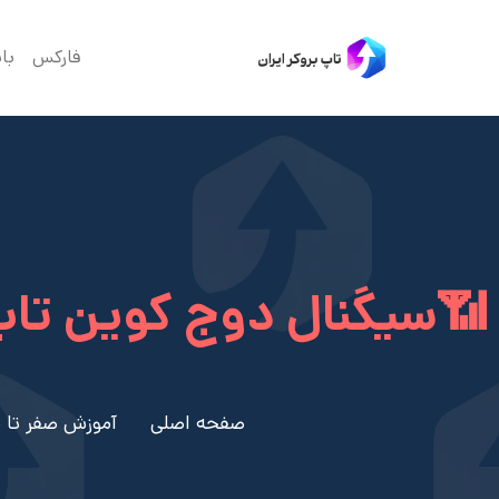
فارکس
با
📶سیگنال دوج کوین تاپ ب
صفحه اصلی
آموزش صفر تا ص