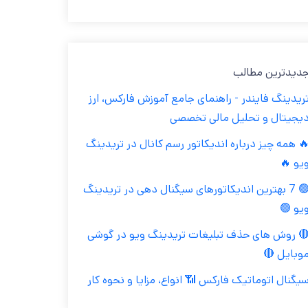
جدیدترین مطال
تریدینگ فایندر - راهنمای جامع آموزش فارکس، ار
دیجیتال و تحلیل مالی تخصص
🔥 همه چیز درباره اندیکاتور رسم کانال در تریدین
ویو 
🟢 7 بهترین اندیکاتورهای سیگنال دهی در تریدینگ
ویو 
🔴 روش های حذف تبلیغات تریدینگ ویو در گوش
موبایل 
سیگنال اتوماتیک فارکس 📶 انواع، مزایا و نحوه کا