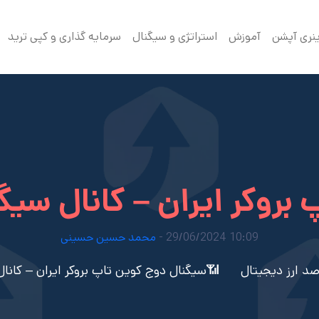
ینری آپشن
آموزش
استراتژی و سیگنال
سرمایه گذاری و کپی ترید
روکر ایران – کانال سیگن
10:09 29/06/2024 -
محمد حسین حسینی
د ارز دیجیتال
📶سیگنال دوج کوین تاپ بروکر ایران – کانال