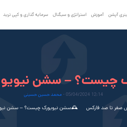
ینری آپشن
آموزش
استراتژی و سیگنال
سرمایه گذاری و کپی ترید
 چیست؟ – سشن نیویورک
12:14 05/04/2024 -
محمد حسین حسینی
 صفر تا صد فارکس
🕰️سشن نیویورک چیست؟ – سشن نیویو