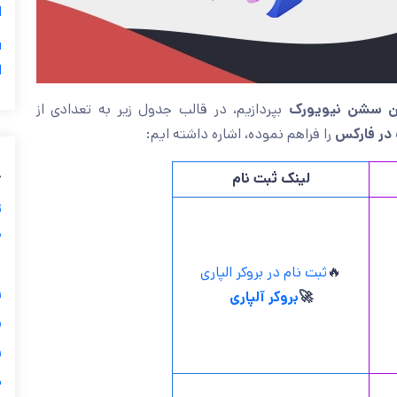
س
5
بپردازیم، در قالب جدول زیر به تعدادی از
تایم باز و بست
را فراهم نموده، اشاره داشته ایم:
سشن نیوی
ب
لینک ثبت نام
ز
ی
گ
ثبت نام در بروکر الپاری
🔥

بروکر آلپاری
🚀

ی