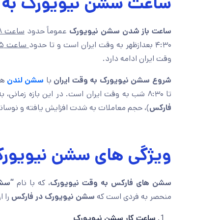
ساعت سشن نیویورک به و
ساعت باز شدن سشن نیویورک
عموماً حدود
ساعت ۸ صبح به وقت محلی نیویورک
۴:۳۰ بعدازظهر به وقت ایران است و تا حدود
ساعت ۵ بعدازظهر به وقت نیویورک
وقت ایران ادامه دارد.
شروع سشن نیویورک به وقت ایران
با
سشن لندن
تا ۸:۳۰ شب به وقت ایران است. در این بازه زمانی، به دلیل فعالیت هم‌زمان دو سشن بزرگ (
فارکس
)، حجم معاملات به شدت افزایش یافته و نوسانا
ویژگی های سشن نیویورک
سشن های فارکس به وقت نیویورک
، که با نام
“سشن
منحصر به فردی است که
سشن نیویورک در فارکس
را ا
ساعت کار سشن نیویورک