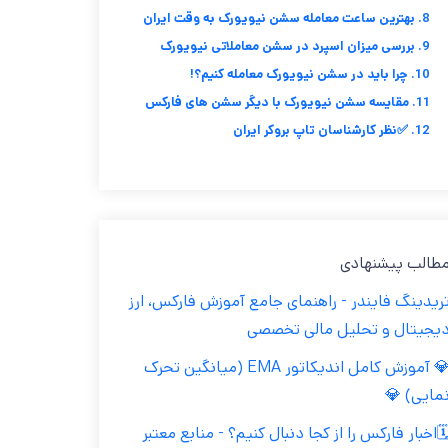
8. بهترین ساعت معامله سشن نیویورک به وقت ایران
9. بررسی میزان اسپرد در سشن معاملاتی نیویورک
10. چرا باید در سشن نیویورک معامله کنیم؟!
11. مقایسه سشن نیویورک با دیگر سشن های فارکس
12. ✅نظر کارشناسان تاپ بروکر ایران
مطالب پیشنهاد
تریدینگ فایندر - راهنمای جامع آموزش فارکس، ار
دیجیتال و تحلیل مالی تخصص
💎 آموزش کامل اندیکاتور EMA (میانگین تحرک
نمایی) 
🗓️اخبار فارکس را از کجا دنبال کنیم؟ - منابع معتب