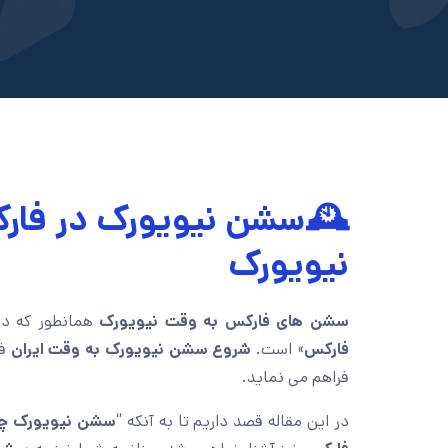
🕰️سشن نیویورک در فار
نیویورک
سشن های فارکس به وقت نیویورک
همانطور که د
فارکس
» است.
شروع سشن نیویورک به وقت ایران
فر
فراهم می نماید.
در این مقاله قصد داریم تا به آنکه “
سشن نیویورک چ