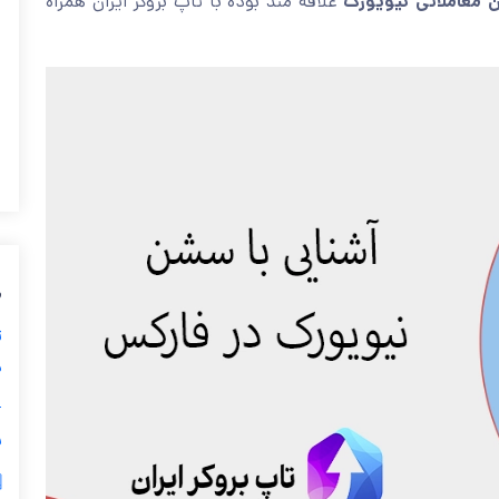
علاقه مند بوده با تاپ بروکر ایران همراه
سشن معاملاتی نیو
ی
ز
ی

ر