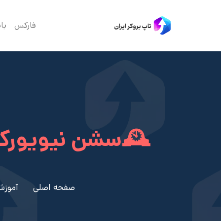
فارکس
با
🕰️سشن نیویورک
صفحه اصلی
آموزش