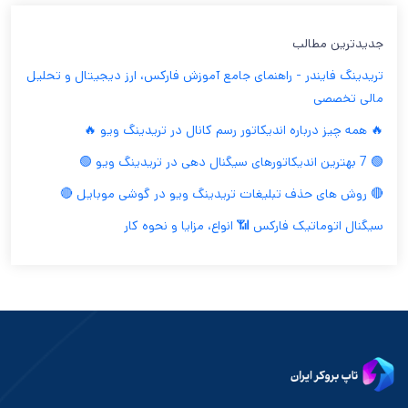
جدیدترین مطالب
تریدینگ فایندر - راهنمای جامع آموزش فارکس، ارز دیجیتال و تحلیل
مالی تخصصی
🔥 همه چیز درباره اندیکاتور رسم کانال در تریدینگ ویو 🔥
🟢 7 بهترین اندیکاتورهای سیگنال دهی در تریدینگ ویو 🟢
🔴 روش های حذف تبلیغات تریدینگ ویو در گوشی موبایل 🔴
سیگنال اتوماتیک فارکس 📶 انواع، مزایا و نحوه کار