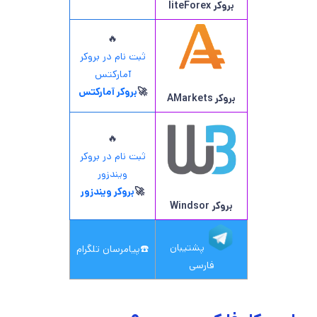
بروکر
liteForex
🔥
ثبت نام در بروکر
آمارکتس
🚀
بروکر آمارکتس
بروکر AMarkets
🔥
ثبت نام در بروکر
ویندزور
🚀
بروکر ویندزور
بروکر
Windsor
پشتیبان
☎️
پیامرسان تلگرام
فارسی