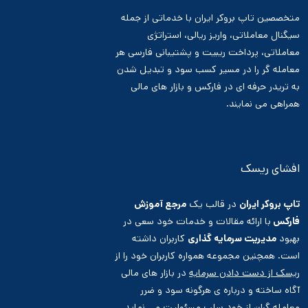
متخصصین تاپ بروکر ایران با خدماتی از جمله
سیگنال معاملاتی، واریز ریالی، استراتژی
معاملاتی، پرداخت ریبیت و پشتیبانی فارسی هر
معامله گر را در مسیر کسب سود و تبدیل شدن
به تریدر حرفه ای در فارکس و بازار های مالی
همراهی می نمایند.
افشای ریسک
تاپ بروکر ایران
در قالب یک
مرجع آموزش
فارکس
با ارائه مقالات و خدمات خود سعی در
بهبود
مدیریت سرمایه گذاری
کاربران داشته
است. همچنین مجموعه همواره کاربران خود را از
ریسک از دست دادن سرمایه
در بازار های مالی
آگاه ساخته و درباره ی هرگونه سود و ضرر
معامله گران از خود سلب مسئولیت می نماید.