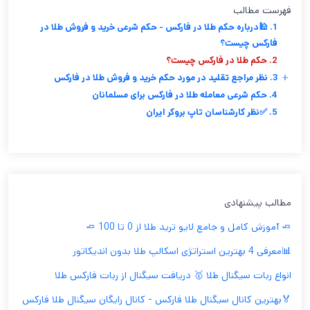
فهرست مطالب
1. 🕌درباره حکم طلا در فارکس - حکم شرعی خرید و فروش طلا در
فارکس چیست؟
2. حکم طلا در فارکس چیست؟
+
3. نظر مراجع تقلید در مورد حکم خرید و فروش طلا در فارکس
4. حکم شرعی معامله طلا در فارکس برای مسلمانان
5. ✅نظر کارشناسان تاپ بروکر ایران
مطالب پیشنهادی
🧈 آموزش کامل و جامع لایو ترید طلا از 0 تا 100 🧈
📊معرفی 4 بهترین استراتژی اسکالپ طلا بدون اندیکاتور
انواع ربات سیگنال طلا 🥇 دریافت سیگنال از ربات فارکس طلا
🏅بهترین کانال سیگنال طلا فارکس - کانال رایگان سیگنال طلا فارکس