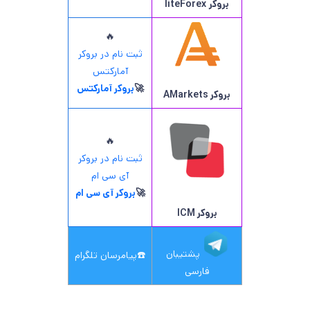
بروکر
liteForex
🔥
ثبت نام در بروکر
آمارکتس
🚀
بروکر آمارکتس
بروکر AMarkets
🔥
ثبت نام در بروکر
آی سی ام
🚀
بروکر آی سی ام
بروکر ICM
پشتیبان
☎️
پیامرسان تلگرام
فارسی