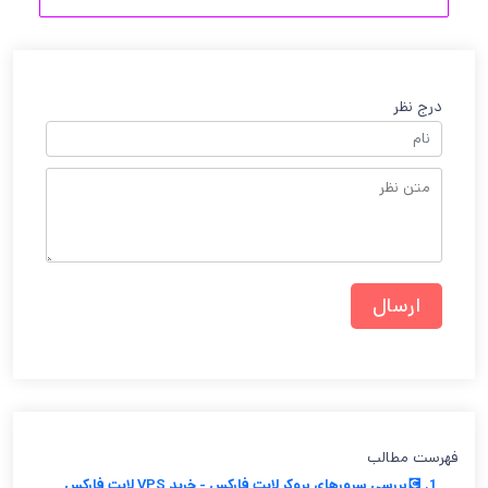
درج نظر
فهرست مطالب
1. 💽بررسی سرورهای بروکر لایت فارکس - خرید VPS لایت فارکس