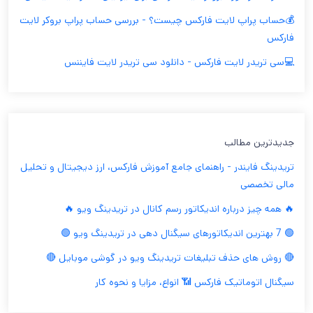
💰حساب پراپ لایت فارکس چیست؟ - بررسی حساب پراپ بروکر لایت
فارکس
💻سی تریدر لایت فارکس - دانلود سی تریدر لایت فایننس
جدیدترین مطالب
تریدینگ فایندر - راهنمای جامع آموزش فارکس، ارز دیجیتال و تحلیل
مالی تخصصی
🔥 همه چیز درباره اندیکاتور رسم کانال در تریدینگ ویو 🔥
🟢 7 بهترین اندیکاتورهای سیگنال دهی در تریدینگ ویو 🟢
🔴 روش های حذف تبلیغات تریدینگ ویو در گوشی موبایل 🔴
سیگنال اتوماتیک فارکس 📶 انواع، مزایا و نحوه کار