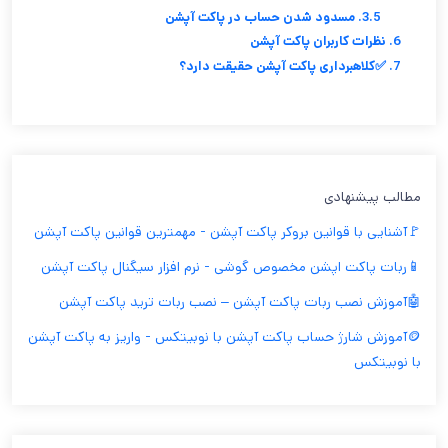
3.5. مسدود شدن حساب در پاکت آپشن
6. نظرات کاربران پاکت آپشن
7. ✅کلاهبرداری پاکت آپشن حقیقت دارد؟
مطالب پیشنهادی
🚩آشنایی با قوانین بروکر پاکت آپشن - مهمترین قوانین پاکت آپشن
📱ربات پاکت اپشن مخصوص گوشی - نرم افزار سیگنال پاکت آپشن
🤖آموزش نصب ربات پاکت آپشن – نصب ربات ترید پاکت آپشن
🪙آموزش شارژ حساب پاکت آپشن با نوبیتکس - واریز به پاکت آپشن
با نوبیتکس