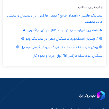
جدیدترین مطالب
تریدینگ فایندر - راهنمای جامع آموزش فارکس، ارز دیجیتال و تحلیل
مالی تخصصی
🔥 همه چیز درباره اندیکاتور رسم کانال در تریدینگ ویو 🔥
🟢 7 بهترین اندیکاتورهای سیگنال دهی در تریدینگ ویو 🟢
🔴 روش های حذف تبلیغات تریدینگ ویو در گوشی موبایل 🔴
سیگنال اتوماتیک فارکس 📶 انواع، مزایا و نحوه کار