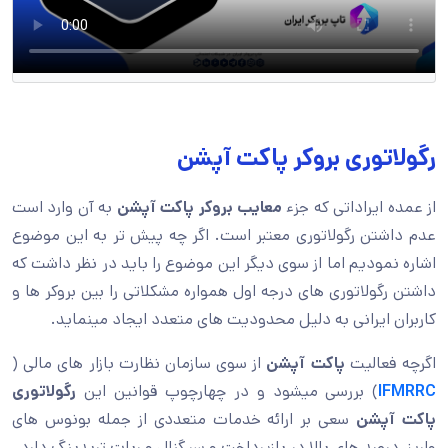
رگولاتوری بروکر پاکت آپشن
از عمده ایراداتی که جزء
معایب بروکر پاکت آپشن
به آن وارد است
عدم داشتن رگولاتوری معتبر است. اگر چه پیش تر به این موضوع
اشاره نمودیم اما از سوی دیگر این موضوع را باید در نظر داشت که
داشتن رگولاتوری های درجه اول همواره مشکلاتی را بین بروکر ها و
کاربران ایرانی به دلیل محدودیت های متعدد ایجاد مینماید.
اگرچه فعالیت
پاکت آپشن
از سوی سازمان نظارت بازار های مالی (
IFMRRC
) بررسی میشود و در چهارچوپ قوانین این
رگولاتوری
پاکت آپشن
سعی بر ارائه خدمات متعددی از جمله بونوس های
واریز، درصد های بالا در بازپرداخت و سیگنال و ربات تریدینگ دارد.