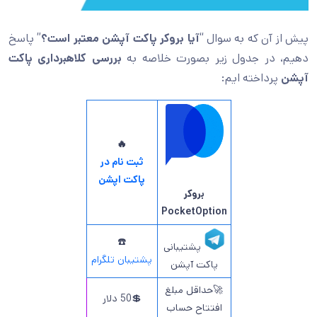
پیش از آن که به سوال “
آیا بروکر پاکت آپشن معتبر است؟
” پاسخ
دهیم، در جدول زیر بصورت خلاصه به
بررسی کلاهبرداری پاکت
آپشن
پرداخته ایم:
🔥
ثبت نام در
پاکت اپشن
بروکر
PocketOption
☎️
پشتیبانی
پشتیبان تلگرام
پاکت آپشن
🚀حداقل مبلغ
💲50 دلار
افتتاح حساب