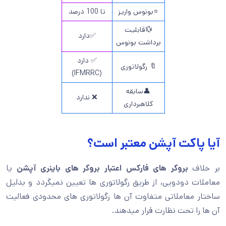
⭐بونوس واریز
تا 100 درصد
💱قابلیت
✅دارد
برداشت بونوس
✅ دارد
🔖 رگولاتوری
(IFMRRC)
👤سابقه
❌ ندارد
کلاهبرداری
آیا پاکت آپشن معتبر است؟
بر خلاف
بروکر های فارکس
اعتبار بروکر های باینری آپشن
یا
معاملات دودویی، از طریق رگولاتوری ها تعیین نمیگردد و بدلیل
ساختار معاملاتی متفاوت آن ها رگولاتوری های محدودی فعالیت
آن ها را تحت نظارت قرار میدهند.