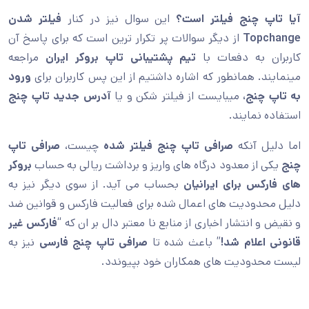
آیا تاپ چنج فیلتر است؟
این سوال نیز در کنار
فیلتر شدن
Topchange
از دیگر سوالات پر تکرار ترین است که برای پاسخ آن
کاربران به دفعات با
تیم پشتیبانی تاپ بروکر ایران
مراجعه
مینمایند. همانطور که اشاره داشتیم از این پس کاربران برای
ورود
به تاپ چنج،
میبایست از فیلتر شکن و یا
آدرس جدید تاپ چنج
استفاده نمایند.
اما دلیل آنکه
صرافی تاپ چنج فیلتر شده
چیست،
صرافی تاپ
چنج
یکی از معدود درگاه های واریز و برداشت ریالی به حساب
بروکر
های فارکس برای ایرانیان
بحساب می آید. از سوی دیگر نیز به
دلیل محدودیت های اعمال شده برای فعالیت فارکس و قوانین ضد
و نقیض و انتشار اخباری از منابع نا معتبر دال بر ان که “
فارکس غیر
قانونی اعلام شد!
” باعث شده تا
صرافی تاپ چنج فارسی
نیز به
لیست محدودیت های همکاران خود بپیوندد.