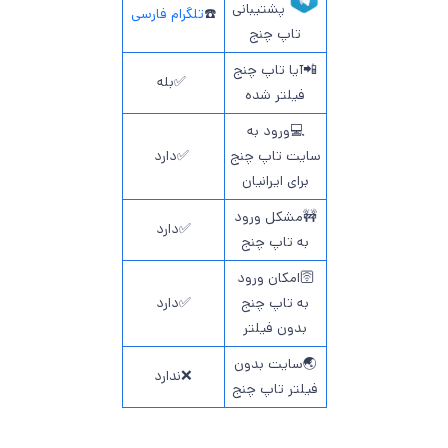
پشتیبانی
☎️
تلگرام فارسی
تاپ چنج
📲آیا تاپ چنج
✅بله
فیلتر شده
💻ورود به
سایت تاپ چنج
✅دارد
برای ایرانیان
🚧مشکل ورود
✅دارد
به تاپ چنج
🛜امکان ورود
به تاپ چنج
✅دارد
بدون فیلتر
🌏سایت بدون
❌ندارد
فیلتر تاپ چنج