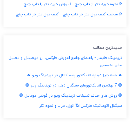
🪙نحوه خرید تتر از تاپ چنج - آموزش خرید تتر با تاپ چنج
🪙ساخت کیف پول تتر در تاپ چنج - کیف پول تتر در تاپ چنج
جدیدترین مطالب
تریدینگ فایندر - راهنمای جامع آموزش فارکس، ارز دیجیتال و تحلیل
مالی تخصصی
🔥 همه چیز درباره اندیکاتور رسم کانال در تریدینگ ویو 🔥
🟢 7 بهترین اندیکاتورهای سیگنال دهی در تریدینگ ویو 🟢
🔴 روش های حذف تبلیغات تریدینگ ویو در گوشی موبایل 🔴
سیگنال اتوماتیک فارکس 📶 انواع، مزایا و نحوه کار