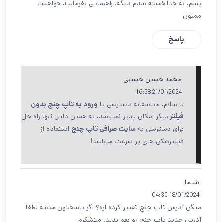
بشم. به خدا خسته شدم دیگه. راهنمایی بفرمایید خواهشا.
ممنون
پاسخ
محمد حسین حسینی
21/01/2024 16:58
با سلام، متاسفانه دسترسی یا
ورود به تاپ چنج بدون
فیلتر
دیگر امکان پذیر نمیباشد، به همین دلیل تنها راه حل
برای دسترسی به
سایت صرافی تاپ چنج
استفاده از
فیلترشکن های پر سرعت میباشد!
شیما
18/01/2024 04:30
میگن آدرس تاپ چنج تغییر کرده اره؟ اگر پاسختون مثبته لطفا
آدرس جدید تاپ چنج رو بهم بدید. متشکرم