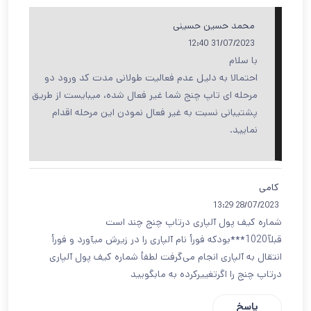
محمد حسین حسینی
31/07/2023 12:40
با سلام
احتمالا به دلیل عدم فعالیت طولانی مدت کد ورود دو
مرحله ای تاپ چنج شما غیر فعال شده، میبایست از طریق
پشتیبانی نسبت به غیر فعال نمودن این مرحله اقدام
نمایید.
کامی
28/07/2023 13:29
شماره کیف پول آلپاری درتاپ چنج چند است
قبلآ1020***بودکه فورأ نام آلپاری را در زیرش میآورد و فورأ
انتقال به آلپاری انجام می‌گرفت لطفأ شماره کیف پول آلپاری
درتاپ چنج را اگرتغییرکرده به مابگویید
پاسخ