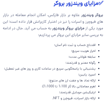
✅مزایای ویندزور بروکر
بروکر ویندزور
علاوه بر بازار فارکس، امکان انجام معامله در بازار
های فیوچرز و اسپات را نیز در اختیار کاربرانش قرار داده است؛ این
مورد یکی از
مزایای بروکر ویندزور
به حساب می آید. حال در ادامه
به بررسی سایر مزایای این بروکر می پردازیم:
افتتاح حساب و ثبت نام آسان؛
احراز هویت سریع؛
سابقه طولانی مدت؛
رگوله معتبر و قدرتمند؛
پشتیبانی با پاسخگویی سریع در ساعات کاری و روز های غیر تعطیل؛
اسپرد پایین؛
ارائه نماد ها و جفت ارز های متنوع؛
اهرم معاملاتی بالا [از 1:100 تا 1:1000]؛
اپلیکیشن موبایل قدرتمند؛
ارائه بازار اسپات، فیوچرز و NFT.