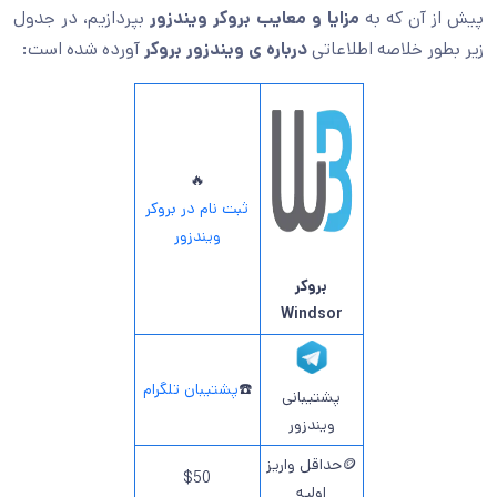
پیش از آن که به
مزایا و معایب بروکر ویندزور
بپردازیم، در جدول
زیر بطور خلاصه اطلاعاتی
درباره ی ویندزور بروکر
آورده شده است:
🔥
ثبت نام در بروکر
ویندزور
بروکر
Windsor
☎️
پشتیبان تلگرام
پشتیبانی
ویندزور
🪙حداقل واریز
$50
اولیه