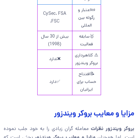
📜اعتبار و
CySec، FSA
رگوله بین
،FSC
المللی
🥇سابقه
بیش از 30 سال
فعالیت
(1998)
⚠️ کلاهبرداری
❌ندارد
بروکر ویندزور
📝افتتاح
حساب برای
✅دارد
ایرانیان
مزایا و معایب بروکر ویندزور
بروکر ویندزور نظرات
معامله گران زیادی را به خود جلب نموده
است. اما همچنان
مزایا و معایب بروکر ویندزور
بحثی است که