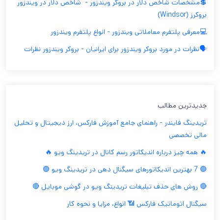
💲مشخصات شاخص دلار در بروکر ویندزور - ‫ شاخص دلار در ویندزور
بروکرز (Windsor)
💻معرفی پلتفرم معاملاتی ویندزور - انواع پلتفرم ویندزور
🗣️نظرات در مورد بروکر ویندزور برای ایرانیان - بروکر ویندزور نظرات
جدیدترین مطالب
تریدینگ فایندر - راهنمای جامع آموزش فارکس، ارز دیجیتال و تحلیل
مالی تخصصی
🔥 همه چیز درباره اندیکاتور رسم کانال در تریدینگ ویو 🔥
🟢 7 بهترین اندیکاتورهای سیگنال دهی در تریدینگ ویو 🟢
🔴 روش های حذف تبلیغات تریدینگ ویو در گوشی موبایل 🔴
سیگنال اتوماتیک فارکس 📶 انواع، مزایا و نحوه کار