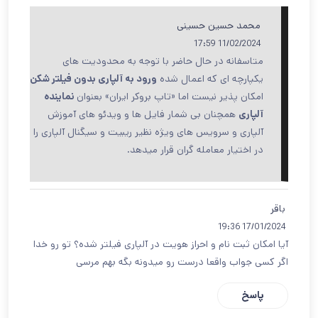
محمد حسین حسینی
11/02/2024 17:59
متاسفانه در حال حاضر با توجه به محدودیت های
یکپارچه ای که اعمال شده
ورود به آلپاری بدون فیلتر شکن
امکان پذیر نیست اما «تاپ بروکر ایران» بعنوان
نماینده
آلپاری
همچنان بی شمار فایل ها و ویدئو های آموزش
آلپاری و سرویس های ویژه نظیر ریبیت و سیگنال آلپاری را
در اختیار معامله گران قرار میدهد.
باقر
17/01/2024 19:36
آیا امکان ثبت نام و احراز هویت در آلپاری فیلتر شده؟ تو رو خدا
اگر کسی جواب واقعا درست رو میدونه بگه بهم مرسی
پاسخ