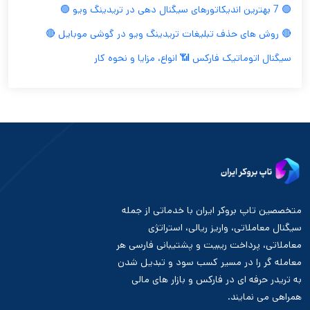
🟢 7 بهترین اندیکاتورهای سیگنال دهی در تریدینگ ویو 🟢
🔴 روش های حذف تبلیغات تریدینگ ویو در گوشی موبایل 🔴
سیگنال اتوماتیک فارکس 📶 انواع، مزایا و نحوه کار
متخصصین تاپ بروکر ایران با خدماتی از جمله
سیگنال معاملاتی، واریز ریالی، استراتژی
معاملاتی، پرداخت ریبیت و پشتیبانی فارسی هر
معامله گر را در مسیر کسب سود و تبدیل شدن
به تریدر حرفه ای در فارکس و بازار های مالی
همراهی می نمایند.