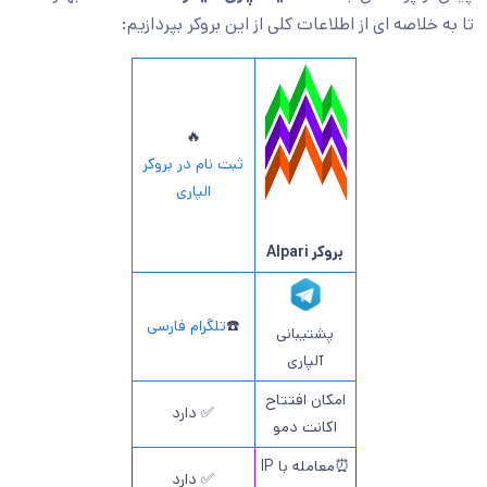
تا به خلاصه ای از اطلاعات کلی از این بروکر بپردازیم:
🔥
ثبت نام در بروکر
الپاری
بروکر Alpari
☎️
تلگرام فارسی
پشتیبانی
آلپاری
امکان افتتاح
✅ دارد
اکانت دمو
⏰معامله با IP
✅ دارد