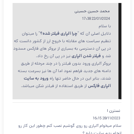
محمد حسین حسینی
22/01/2024 17:38
با سلام
دلایل اصلی آن که “
چرا آلپاری فیلتر شده؟
” را میتوان
تنظیم سیاست های مقابله با خروج ارز از کشور دانست که
در پی آن دسترسی به بسیاری از بروکر های فارکس مسدود
شد و
فیلتر شدن آلپاری
نیز در پی آن رخ داد.
بروکر آلپاری ورود بدون فیلتر را در چند مرحله از طریق
دامنه های جدید فراهم نمود اما آن ها نیز بسرعت بسته
شدند، بنابر این در حال حاضر تنها راه
ورود به سایت
آلپاری فارکس
از طریق استفاده از فیلتر شکن میباشد.
نسترن ا
28/11/2023 16:15
سلام میخوام آلپاری رو روی گوشیم نصب کنم چطور این کار رو
انجام بدم سایت داره ؟