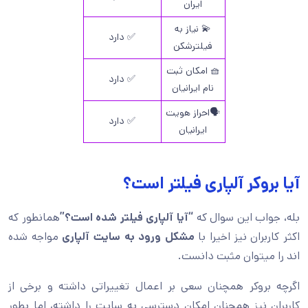
ایران
💫 نیاز به
✅ دارد
فیلترشکن
🧺 امکان ثبت
✅ دارد
نام ایرانیان
🗣️احراز هویت
✅ دارد
ایرانیان
آیا بروکر آلپاری فیلتر است؟
بله، جواب این سوال که
“آیا آلپاری فیلتر شده است؟”
همانطور که
اکثر کاربران نیز اخیرا با
مشکل ورود به سایت آلپاری
مواجه شده
اند را میتوان مثبت دانست.
اگرچه بروکر همچنان سعی بر اعمال تغییراتی داشته و برخی از
کاربران نیز همچنان امکان دسترسی به سایت را داشته، اما بطور