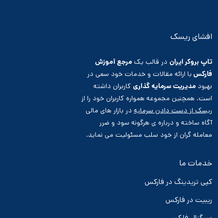
افشای ریسک
تاپ بروکر ایران
در قالب یک
مرجع آموزش
فارکس
با ارائه مقالات و خدمات خود سعی در
بهبود
مدیریت سرمایه گذاری
کاربران داشته
است. همچنین مجموعه همواره کاربران خود را از
ریسک از دست دادن سرمایه
در بازار های مالی
آگاه ساخته و درباره ی هرگونه سود و ضرر
معامله گران از خود سلب مسئولیت می نماید.
خدمات ما
کپی تریدینگ در فارکس
ریبیت در فارکس
سیگنال فارکس