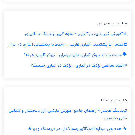
مطالب پیشنهادی
📊آموزش کپی ترید در آلپاری - نحوه کپی تریدینگ در آلپاری
☎️تماس با پشتیبانی آلپاری فارسی - ارتباط با پشتیبانی آلپاری در ایران
🗣️نظرات درباره بروکر آلپاری برای ایرانیان - بروکر آلپاری خوبه؟
📜نماد شاخص نزدک در الپاری - نزدک در آلپاری چیست؟
جدیدترین مطالب
تریدینگ فایندر - راهنمای جامع آموزش فارکس، ارز دیجیتال و تحلیل
مالی تخصصی
🔥 همه چیز درباره اندیکاتور رسم کانال در تریدینگ ویو 🔥