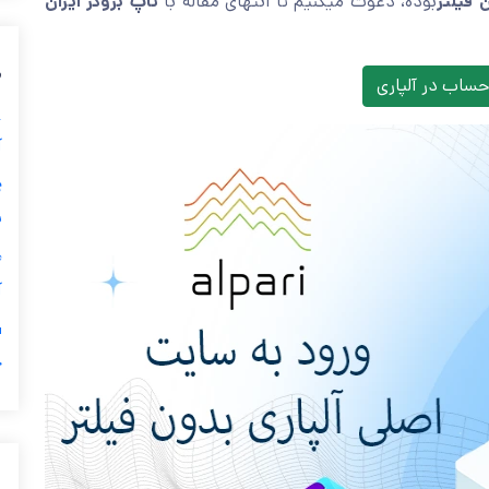
 فیلتر
بوده، دعوت میکنیم تا انتهای مقاله با
تاپ بروکر ایران
م
حساب در آلپاری
آ
☎
پ
آ
چ