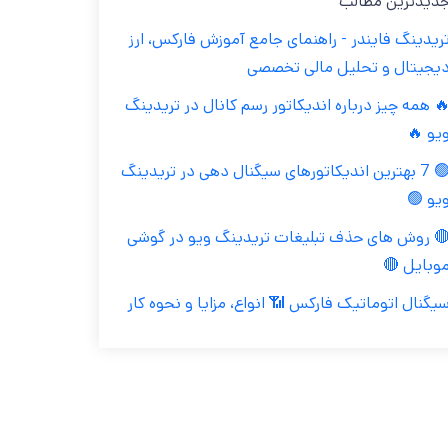
جدیدترین مطال
تریدینگ فایندر - راهنمای جامع آموزش فارکس، ار
دیجیتال و تحلیل مالی تخصص
🔥 همه چیز درباره اندیکاتور رسم کانال در تریدین
ویو 
🟢 7 بهترین اندیکاتورهای سیگنال دهی در تریدینگ
ویو 
🔴 روش های حذف تبلیغات تریدینگ ویو در گوش
موبایل 
سیگنال اتوماتیک فارکس 📶 انواع، مزایا و نحوه کا