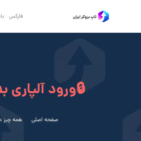
فارکس
با
🔒ورود آلپاری ب
صفحه اصلی
همه چیز دربار