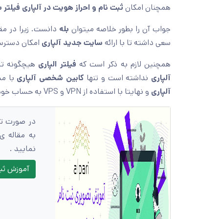
همچنان امکان
ثبت نام و احراز هویت در آلپاری فیلتر
جواب آن را بطور خلاصه میتوان
بله
دانست. زیرا در م
سعی داشته تا با ارائه
سایت جدید آلپاری
امکان دسترسی
همچنین لازم به ذکر است که
فیلتر الپاری
هیچگونه تا
آلپاری
نداشته است و تنها
کابین شخصی آلپاری
با مش
آلپاری
و نهایتا با استفاده از VPN و VPS به حساب خود دسترسی داشته باشید.
در صورت ت
به مقاله ی
نمایید .
آموزش ثبت