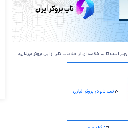
ب
ز
ی
گ

بهتر است تا به خلاصه ای از اطلاعات کلی از این بروکر بپردازیم:

ی

ر
ثبت نام در بروکر الپاری
🔥
تلگرام فارسی
☎️