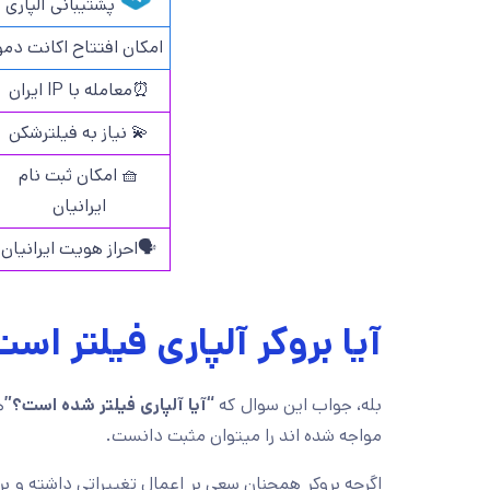
پشتیبانی آلپاری
امکان افتتاح اکانت دمو
⏰معامله با IP ایران
💫 نیاز به فیلترشکن
🧺 امکان ثبت نام
ایرانیان
🗣️احراز هویت ایرانیان
آیا بروکر آلپاری فیلتر اس
بله، جواب این سوال که
“آیا آلپاری فیلتر شده است؟”
ه
مواجه شده اند را میتوان مثبت دانست.
اگرچه بروکر همچنان سعی بر اعمال تغییراتی داشته و بر