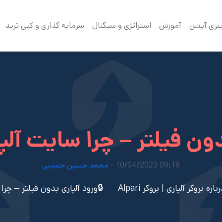
ینری آپشن
آموزش
استراتژی و سیگنال
سرمایه گذاری و کپی ترید
دون فیلتر – چرا سایت آلپ
09:18 10/04/2023 -
محمد حسین حسینی
ه بروکر آلپاری | بروکر Alpari
🔒ورود آلپاری بدون فیلتر – چرا