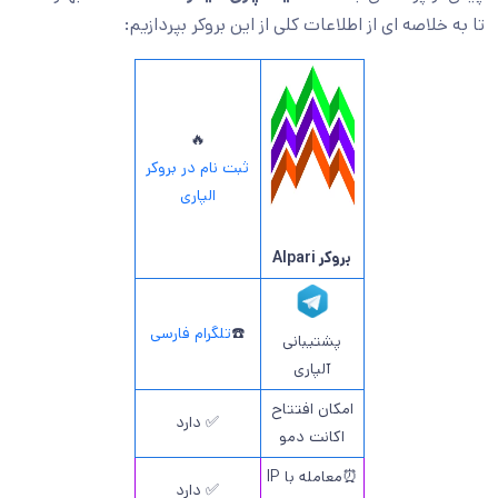
تا به خلاصه ای از اطلاعات کلی از این بروکر بپردازیم:
🔥
ثبت نام در بروکر
الپاری
بروکر Alpari
☎️
تلگرام فارسی
پشتیبانی
آلپاری
امکان افتتاح
✅ دارد
اکانت دمو
⏰معامله با IP
✅ دارد