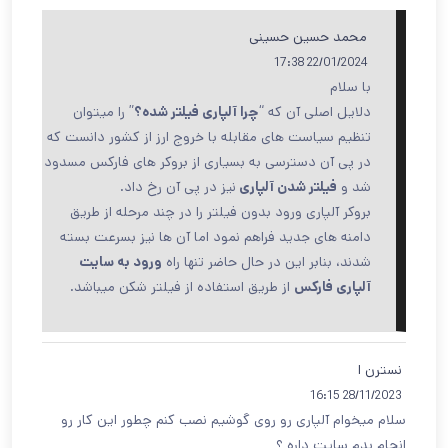
محمد حسین حسینی
22/01/2024 17:38
با سلام
دلایل اصلی آن که “
چرا آلپاری فیلتر شده؟
” را میتوان
تنظیم سیاست های مقابله با خروج ارز از کشور دانست که
در پی آن دسترسی به بسیاری از بروکر های فارکس مسدود
شد و
فیلتر شدن آلپاری
نیز در پی آن رخ داد.
بروکر آلپاری ورود بدون فیلتر را در چند مرحله از طریق
دامنه های جدید فراهم نمود اما آن ها نیز بسرعت بسته
شدند، بنابر این در حال حاضر تنها راه
ورود به سایت
آلپاری فارکس
از طریق استفاده از فیلتر شکن میباشد.
نسترن ا
28/11/2023 16:15
سلام میخوام آلپاری رو روی گوشیم نصب کنم چطور این کار رو
انجام بدم سایت داره ؟