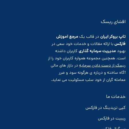
افشای ریسک
تاپ بروکر ایران
در قالب یک
مرجع آموزش
فارکس
با ارائه مقالات و خدمات خود سعی در
بهبود
مدیریت سرمایه گذاری
کاربران داشته
است. همچنین مجموعه همواره کاربران خود را از
ریسک از دست دادن سرمایه
در بازار های مالی
آگاه ساخته و درباره ی هرگونه سود و ضرر
معامله گران از خود سلب مسئولیت می نماید.
خدمات ما
کپی تریدینگ در فارکس
ریبیت در فارکس
سیگنال فارکس