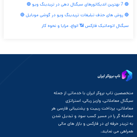
🟢 7 بهترین اندیکاتورهای سیگنال دهی در تریدینگ ویو 🟢
🔴 روش های حذف تبلیغات تریدینگ ویو در گوشی موبایل 🔴
سیگنال اتوماتیک فارکس 📶 انواع، مزایا و نحوه کار
متخصصین تاپ بروکر ایران با خدماتی از جمله
سیگنال معاملاتی، واریز ریالی، استراتژی
معاملاتی، پرداخت ریبیت و پشتیبانی فارسی هر
معامله گر را در مسیر کسب سود و تبدیل شدن
به تریدر حرفه ای در فارکس و بازار های مالی
همراهی می نمایند.