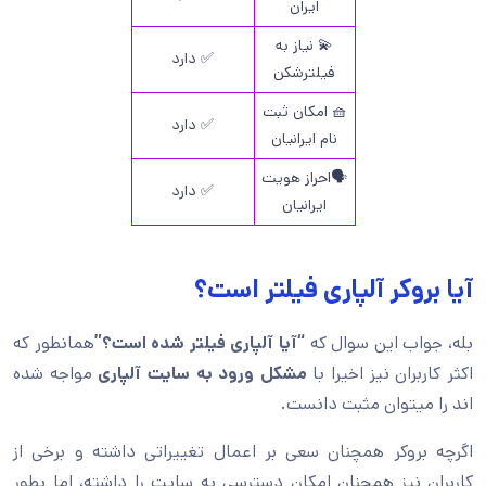
ایران
💫 نیاز به
✅ دارد
فیلترشکن
🧺 امکان ثبت
✅ دارد
نام ایرانیان
🗣️احراز هویت
✅ دارد
ایرانیان
آیا بروکر آلپاری فیلتر است؟
بله، جواب این سوال که
“آیا آلپاری فیلتر شده است؟”
همانطور که
اکثر کاربران نیز اخیرا با
مشکل ورود به سایت آلپاری
مواجه شده
اند را میتوان مثبت دانست.
اگرچه بروکر همچنان سعی بر اعمال تغییراتی داشته و برخی از
کاربران نیز همچنان امکان دسترسی به سایت را داشته، اما بطور