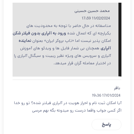
محمد حسین حسینی
11/02/2024 17:59
متاسفانه در حال حاضر با توجه به محدودیت های
یکپارچه ای که اعمال شده
ورود به آلپاری بدون فیلتر شکن
امکان پذیر نیست اما «تاپ بروکر ایران» بعنوان
نماینده
آلپاری
همچنان بی شمار فایل ها و ویدئو های آموزش
آلپاری و سرویس های ویژه نظیر ریبیت و سیگنال آلپاری را
در اختیار معامله گران قرار میدهد.
باقر
17/01/2024 19:36
آیا امکان ثبت نام و احراز هویت در آلپاری فیلتر شده؟ تو رو خدا
اگر کسی جواب واقعا درست رو میدونه بگه بهم مرسی
پاسخ