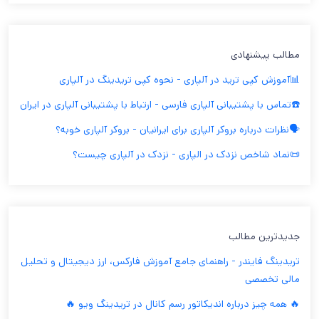
مطالب پیشنهادی
📊آموزش کپی ترید در آلپاری - نحوه کپی تریدینگ در آلپاری
☎️تماس با پشتیبانی آلپاری فارسی - ارتباط با پشتیبانی آلپاری در ایران
🗣️نظرات درباره بروکر آلپاری برای ایرانیان - بروکر آلپاری خوبه؟
📜نماد شاخص نزدک در الپاری - نزدک در آلپاری چیست؟
جدیدترین مطالب
تریدینگ فایندر - راهنمای جامع آموزش فارکس، ارز دیجیتال و تحلیل
مالی تخصصی
🔥 همه چیز درباره اندیکاتور رسم کانال در تریدینگ ویو 🔥