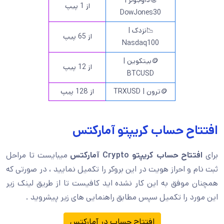
📃داوجونز |
از 1 پیپ
DowJones30
📉نزدک |
از 65 پیپ
Nasdaq100
🪙بیتکوین |
از 12 پیپ
BTCUSD
🪙ترون | TRXUSD
از 128 پیپ
افتتاح حساب کریپتو آمارکتس
برای
افتتاح حساب کریپتو
Crypto
آمارکتس
میبایست تا مراحل
ثبت نام و احراز هویت در این بروکر را تکمیل نمایید ، در صورتی که
همچنان موفق به این کار نشده اید کافیست تا از طریق لینک زیر
این مورد را تکمیل سپس مطابق راهنمایی های زیر پیشروید .
افتتاح حساب در آمارکتس