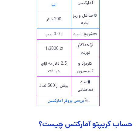
آمارکتس
اپ
🪙حداقل واریز
200 دلار
اولیه
📜شروع اسپرد
از 0.0 پیپ
🥇حداکثر
تا 1:3000
لوریج
کارمزد و
2.5 دلار به ازای
کمیسیون
هر لات
🛢️نماد
بیش از 500 نماد
معاملاتی
🚀
بررسی بروکر آمارکتس
حساب کریپتو آمارکتس چیست؟