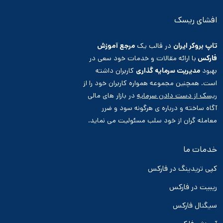
افشای ریسک
تاپ بروکر ایران
در قالب یک
مرجع آموزش
فارکس
با ارائه مقالات و خدمات خود سعی در
بهبود
مدیریت سرمایه گذاری
کاربران داشته
است. همچنین مجموعه همواره کاربران خود را از
ریسک از دست دادن سرمایه
در بازار های مالی
آگاه ساخته و درباره ی هرگونه سود و ضرر
معامله گران از خود سلب مسئولیت می نماید.
خدمات ما
کپی تریدینگ در فارکس
ریبیت در فارکس
سیگنال فارکس