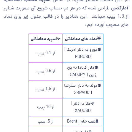
آمارکتس
طراحی شده که در هر دو حساب شروع آن بصورت شناور
از 1.3 پیپ میباشد ، این مقادیر را در قالب جدول زیر برای نماد
های محبوب آورده ایم :
🌟
نماد های معاملاتی
✨
اسپرد معاملاتی
💲یورو به دلار آمریکا |
از 0.1 پیپ
EURUSD
💲دلار کانادا به ین
از 0.6 پیپ
ژاپن | CADJPY
💲پوند به دلار استرالیا
از 1.5 پیپ
| GBPAUD
🪙طلا به دلار |
از 10 پیپ
XAUUSD
🛢️نفت خام | Brent
از 5 پیپ