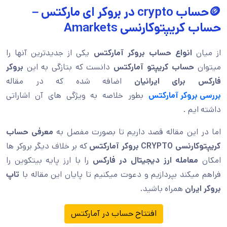
🪙حساب crypto در بروکر ای مارکتس –
حساب کریپتوکارنسی Amarkets
از میان
انواع حساب بروکر آمارکتس
یکی از جدیدترین آنها را
میتوان
حساب کریپتو آمارکتس
دانست که بتازگی به این
بروکر
فارکس برای ایرانیان
اضافه شده که در مقاله
بررسی بروکر آمارکتس
بطور خلاصه به ویژگی های آن اشاراتی
داشته ایم .
اما در این مقاله قصد داریم تا بصورت مفصل به
معرفی حساب
کریپتوکارنسی
CRYPTO
بروکر آمارکتس
که بر خلاف دیگر بروکر ها
امکان
معامله ارز دیجیتال در فارکس
را با ارز پایه بیتکوین را
فراهم میکند بپردازیم و دعوت میکنیم تا پایان این مقاله با
تاپ
بروکر ایران
همراه باشید.
افتتاح حساب در آمارکتس