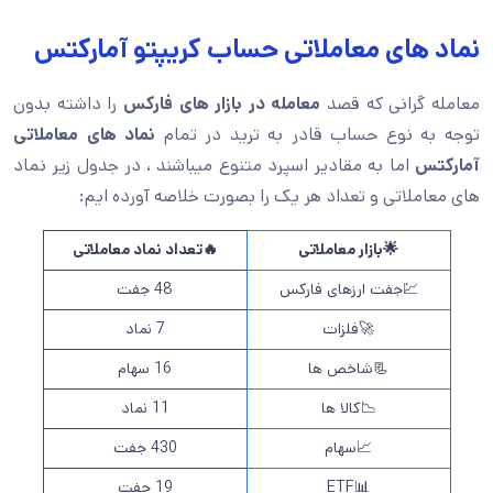
نماد های معاملاتی حساب کریپتو آمارکتس
معامله گرانی که قصد
معامله در بازار های فارکس
را داشته بدون
توجه به نوع حساب قادر به ترید در تمام
نماد های معاملاتی
آمارکتس
اما به مقادیر اسپرد متنوع میباشند ، در جدول زیر نماد
های معاملاتی و تعداد هر یک را بصورت خلاصه آورده ایم:
🌟
بازار معاملاتی
🔥
تعداد نماد معاملاتی
💹جفت ارزهای فارکس
48 جفت
🚀فلزات
7 نماد
📃شاخص ها
16 سهام
📉کالا ها
11 نماد
📈سهام
430 جفت
📊ETF
19 جفت