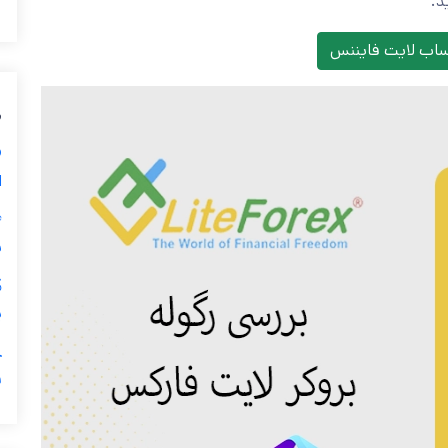
د.
ساب لایت فایننس
م
⛔
ا
ن
پ
ف