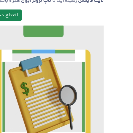
لایت فایننس
رسیده اید، با
تاپ بروکر ایران
همراه باشی
افتتاح ح