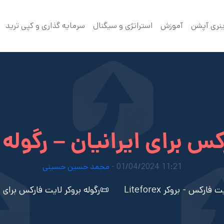
ینری آپشن
آموزش
استراتژی و سیگنال
سرمایه گذاری و کپی ترید
رکس برای ایرانیان – رگ
11:21 01/04/2024 -
محمد حسین حسینی
رکس - بروکر Liteforex
📜رگوله بروکر لایت فارکس برای