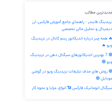
جدیدترین مطال
تریدینگ فایندر - راهنمای جامع آموزش فارکس، ار
دیجیتال و تحلیل مالی تخصص
🔥 همه چیز درباره اندیکاتور رسم کانال در تریدین
ویو 
🟢 7 بهترین اندیکاتورهای سیگنال دهی در تریدینگ
ویو 
🔴 روش های حذف تبلیغات تریدینگ ویو در گوش
موبایل 
سیگنال اتوماتیک فارکس 📶 انواع، مزایا و نحوه کا