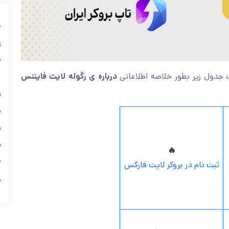
ب
ز
ی
رگوله لایت فایننس
درباره ی
، در قالب جدول زیر بطور خلاصه 
گ


ی
🔥

ثبت نام در بروکر لایت فارکس
ر