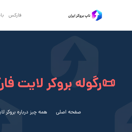
فارکس
با
📜رگوله بروکر لایت فا
صفحه اصلی
همه چیز درباره بروکر لایت فا