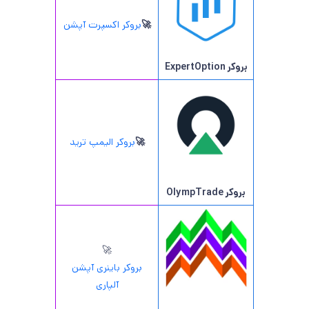
🚀
بروکر اکسپرت آپشن
بروکر ExpertOption
🚀
بروکر الیمپ ترید
بروکر OlympTrade
🚀
بروکر باینری آپشن
آلپاری