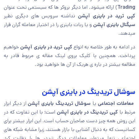
Trading
) ارائه میشود. اما دیگر بروکر ها که سیستمی تحت عنوان
کپی ترید در باینری آپشن
نداشته سرویس های دیگری نظیر
سیگنال باینری آپشن
و یا ربات باینری را در اختیار معامله گران قرار
میدهند.
در ادامه به طور خلاصه به انواع
کپی ترید در باینری آپشن
خواهیم
پرداخت. همچنین با کلیک بروی لینک مقاله ی مربوط قادر به
مطالعه بیشتر در باره ی هریک از آن ها خواهید بود.
سوشال تریدینگ در باینری آپشن
معاملات اجتماعی
یا
سوشال تریدینگ
باینری آپشن
از دیگر ابزار
مرتبط با
کپی تریدینگ در باینری آپشن
است؛ با این تفاوت که در
این روش همه چیز دست صاحبان حساب است. این ابزار بیشتر برای
کسانیست که به دنبال آشنایی با بازار هستند، زیرا مشابه شبکه های
اجتماعی تنها میتوان معاملات دیگر تریدر ها را نظارت کرد