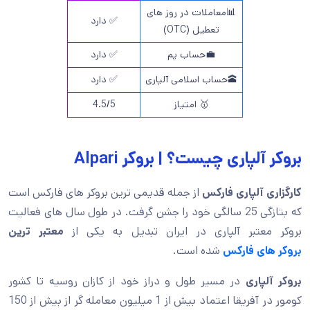
📊معاملات در روز های
✅ دارد
تعطیل (OTC)
💼حساب پم
✅ دارد
🕋حساب اسلامی آلپاری
✅ دارد
🥇 امتیاز
4.5/5
بروکر آلپاری چیست؟ | بروکر Alpari
کارگزاری آلپاری فارکس
از جمله قدیمی ترین بروکر های فارکس است
که بتازگی 25 سالگی خود را جشن گرفت. در طول سال های فعالیت
بروکر معتبر آلپاری در ایران تبدیل به یکی از
معتبر ترین
بروکر های فارکس
شده است.
بروکر آلپاری
در مسیر طول و دراز خود از کازان روسیه تا کشور
کومور در آفریقا اعتماد بیش از 1 میلیون معامله گر از بیش از 150