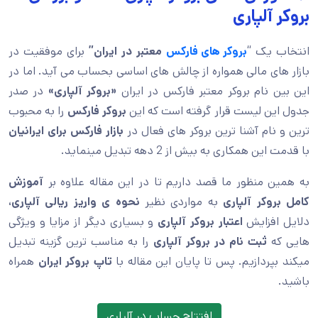
بروکر آلپاری
انتخاب یک “
بروکر های فارکس
معتبر در ایران”
برای موفقیت در
بازار های مالی همواره از چالش های اساسی بحساب می آید. اما در
این بین نام بروکر معتبر فارکس در ایران
«بروکر آلپاری»
در صدر
جدول این لیست قرار گرفته است که این
بروکر فارکس
را به محبوب
ترین و نام آشنا ترین بروکر های فعال در
بازار فارکس برای ایرانیان
با قدمت این همکاری به بیش از 2 دهه تبدیل مینماید.
به همین منظور ما قصد داریم تا در این مقاله علاوه بر
آموزش
کامل بروکر آلپاری
به مواردی نظیر
نحوه ی واریز ریالی آلپاری،
دلایل افزایش
اعتبار بروکر آلپاری
و بسیاری دیگر از مزایا و ویژگی
هایی که
ثبت نام در بروکر آلپاری
را به مناسب ترین گزینه تبدیل
میکند بپردازیم. پس تا پایان این مقاله با
تاپ بروکر ایران
همراه
باشید.
افتتاح حساب در آلپاری