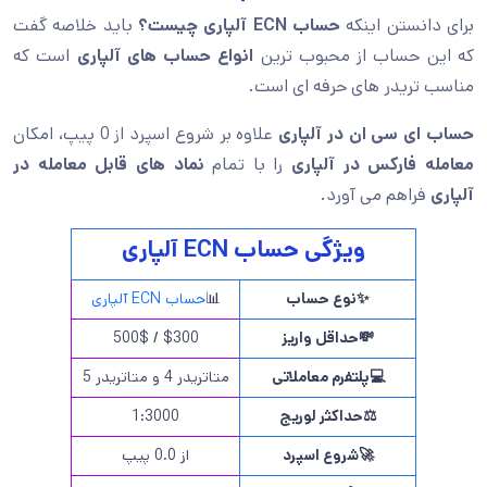
برای دانستن اینکه
حساب ECN آلپاری چیست؟
باید خلاصه گفت
که این حساب از محبوب ترین
انواع حساب های آلپاری
است که
مناسب تریدر های حرفه ای است.
حساب ای سی ان در آلپاری
علاوه بر شروع اسپرد از 0 پیپ، امکان
معامله فارکس در آلپاری
را با تمام
نماد های قابل معامله در
آلپاری
فراهم می آورد.
ویژگی حساب ECN آلپاری
✨
نوع حساب
📊
حساب ECN آلپاری
💸
حداقل واریز
$300 / 500$
💻
پلتفرم معاملاتی
متاتریدر 4 و متاتریدر 5
⚖️
حداکثر لوریج
1:3000
🚀
شروع اسپرد
از 0.0 پیپ