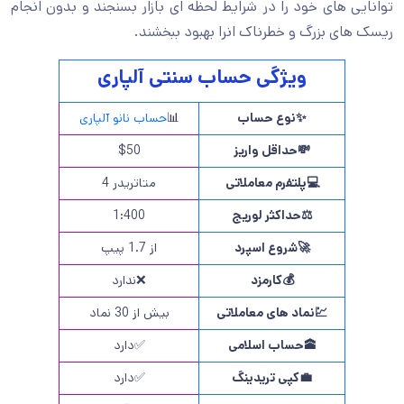
توانایی های خود را در شرایط لحظه ای بازار بسنجند و بدون انجام
ریسک های بزرگ و خطرناک انرا بهبود ببخشند.
ویژگی حساب سنتی آلپاری
✨
نوع حساب
📊
حساب نانو آلپاری
💸
حداقل واریز
$50
💻
پلتفرم معاملاتی
متاتریدر 4
⚖️
حداکثر لوریج
1:400
🚀
شروع اسپرد
از 1.7 پیپ
💰
کارمزد
❌ندارد
💹
نماد های معاملاتی
بیش از 30 نماد
🕋
حساب اسلامی
✅دارد
💼
کپی تریدینگ
✅دارد