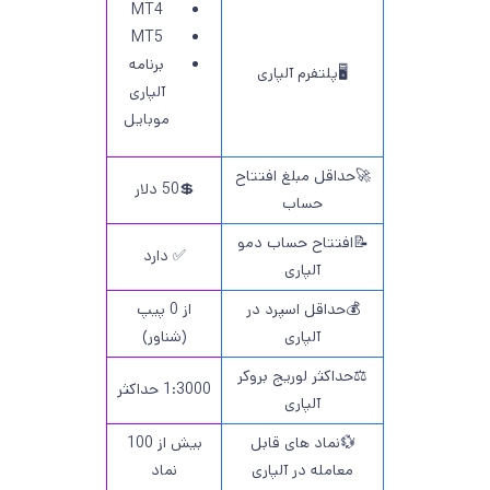
MT4
MT5
برنامه
🖥پلتفرم آلپاری
آلپاری
موبایل
🚀حداقل مبلغ افتتاح
💲50 دلار
حساب
📝افتتاح حساب دمو
✅ دارد
آلپاری
💰حداقل اسپرد در
از 0 پیپ
آلپاری
(شناور)
⚖️حداکثر لوریج بروکر
1:3000 حداکثر
آلپاری
💱نماد های قابل
بیش از 100
معامله در آلپاری
نماد