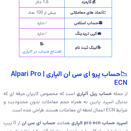
💰
کارمزد
1.6 دلار
💹
نماد های معاملاتی
بیش از 100 نماد
🕋
حساب اسلامی
✅دارد
💼
کپی تریدینگ
✅دارد
📝
📝لینک ثبت نام
افتتاح حساب در آلپاری
📉حساب پرو ای سی ان الپاری | Alpari Pro
ECN
از جمله
حساب ریل آلپاری
است که مخصوص کاربران حرفه ای که
بدنبال اسپرد پایین به همراه حجم معاملات بدون محدودیت و
شرایط ECN اعمال لحظه ای معاملات هستند طراحی شده است.
اسپرد حساب pro ecn الپاری
همانند
حساب ای سی ان
از 0 پیپ