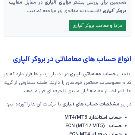
همچنین برای بررسی بیشتر
مزایای آلپاری
در مقابل
معایب
بروکر آلپاری
کافیست به مقاله ی زیر مراجعه نمایید.
مزایا و معایب بروکر آلپاری
انواع حساب های معاملاتی در بروکر آلپاری
6 مدل
حساب معاملاتی آلپاری
در اختیار تریدر ها قرار دارد که هر
کدام خصوصیات مختص خودشان را دارند. طیف متفاوتی از گزینه
ها را در اختیار معامله گران مبتدی تا حرفه ای قرار میدهد.
در زیر
مشخصات حساب های آلپاری
با جزئیات آن ها را آورده ایم:
حساب استاندارد MT4/MT5
حساب (MT4 / MT5) ECN
حساب حرفه ای ECN MT4