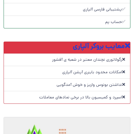
✅پشتیبانی فارسی آلپاری
✅حساب پم
❌معایب بروکر آلپاری
❌رگولاتوری نچندان معتبر در شعبه ی آفشور
❌امکانات محدود باینری آپشن آلپاری
❌نداشتن بونوس واریز و خوش آمدگویی
❌اسپرد و کمیسیون بالا در برخی نمادهای معاملات