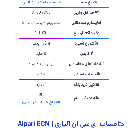
✨
نوع حساب
📊
حساب استاندارد آلپاری
💸
حداقل واریز
$50/ $100
💻
پلتفرم معاملاتی
متاتریدر 4 و متاتریدر 5
⚖️
حداکثر لوریج
1:1000
🚀
شروع اسپرد
از 1.2 پیپ
💰
کارمزد
❌ندارد
💹
نماد های معاملاتی
بیش از 35 نماد
🕋
حساب اسلامی
✅دارد
💼
کپی تریدینگ
✅دارد
📝
📝لینک ثبت نام
افتتاح حساب در آلپاری
📉حساب ای سی ان آلپاری | Alpari ECN