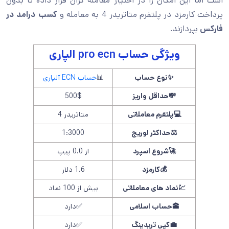
است اما این امکان را در اختیار معامله گران قرار داده تا بدون
پرداخت کارمزد در پلتفرم متاتریدر 4 به معامله و
کسب درامد در
فارکس
بپردازند.
ویژگی حساب pro ecn الپاری
✨
نوع حساب
📊
حساب ECN آلپاری
💸
حداقل واریز
500$
💻
پلتفرم معاملاتی
متاتریدر 4
⚖️
حداکثر لوریج
1:3000
🚀
شروع اسپرد
از 0.0 پیپ
💰
کارمزد
1.6 دلار
💹
نماد های معاملاتی
بیش از 100 نماد
🕋
حساب اسلامی
✅دارد
💼
کپی تریدینگ
✅دارد