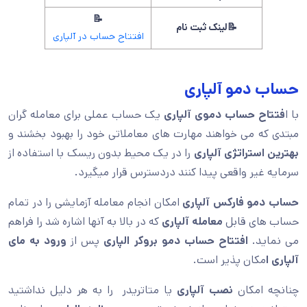
📝
📝لینک ثبت نام
افتتاح حساب در آلپاری
حساب دمو آلپاری
با ا
فتتاح حساب دموی آلپاری
یک حساب عملی برای معامله گران
مبتدی که می خواهند مهارت های معاملاتی خود را بهبود بخشند و
بهترین استراتژی آلپاری
را در یک محیط بدون ریسک با استفاده از
سرمایه غیر واقعی پیدا کنند دردسترس قرار میگیرد.
حساب دمو فارکس آلپاری
امکان انجام معامله آزمایشی را در تمام
حساب های قابل
معامله آلپاری
که در بالا به آنها اشاره شد را فراهم
می نماید.
افتتاح حساب دمو بروکر الپاری
پس از
ورود به مای
آلپاری ا
مکان پذیر است.
چنانچه امکان
نصب آلپاری
یا متاتریدر را به هر دلیل نداشتید