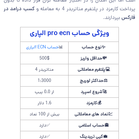
است اما این امکان را در اختیار معامله گران قرار داده تا بدون
پرداخت کارمزد در پلتفرم متاتریدر 4 به معامله و
کسب درامد در
فارکس
بپردازند.
ویژگی حساب pro ecn الپاری
✨
نوع حساب
📊
حساب ECN آلپاری
💸
حداقل واریز
500$
💻
پلتفرم معاملاتی
متاتریدر 4
⚖️
حداکثر لوریج
1:3000
🚀
شروع اسپرد
از 0.0 پیپ
💰
کارمزد
1.6 دلار
💹
نماد های معاملاتی
بیش از 100 نماد
🕋
حساب اسلامی
✅دارد
💼
کپی تریدینگ
✅دارد