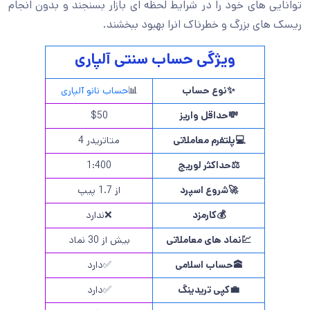
توانایی های خود را در شرایط لحظه ای بازار بسنجند و بدون انجام
ریسک های بزرگ و خطرناک انرا بهبود ببخشند.
ویژگی حساب سنتی آلپاری
✨
نوع حساب
📊
حساب نانو آلپاری
💸
حداقل واریز
$50
💻
پلتفرم معاملاتی
متاتریدر 4
⚖️
حداکثر لوریج
1:400
🚀
شروع اسپرد
از 1.7 پیپ
💰
کارمزد
❌ندارد
💹
نماد های معاملاتی
بیش از 30 نماد
🕋
حساب اسلامی
✅دارد
💼
کپی تریدینگ
✅دارد