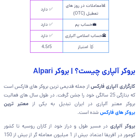
📊معاملات در روز های
✅ دارد
تعطیل (OTC)
💼حساب پم
✅ دارد
🕋حساب اسلامی آلپاری
✅ دارد
🥇 امتیاز
4.5/5
بروکر آلپاری چیست؟ | بروکر Alpari
کارگزاری آلپاری فارکس
از جمله قدیمی ترین بروکر های فارکس است
که بتازگی 25 سالگی خود را جشن گرفت. در طول سال های فعالیت
بروکر معتبر آلپاری در ایران تبدیل به یکی از
معتبر ترین
بروکر های فارکس
شده است.
بروکر آلپاری
در مسیر طول و دراز خود از کازان روسیه تا کشور
کومور در آفریقا اعتماد بیش از 1 میلیون معامله گر از بیش از 150