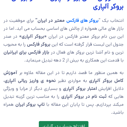
بروکر آلپاری
انتخاب یک “
بروکر های فارکس
معتبر در ایران”
برای موفقیت در
بازار های مالی همواره از چالش های اساسی بحساب می آید. اما در
این بین نام بروکر معتبر فارکس در ایران
«بروکر آلپاری»
در صدر
جدول این لیست قرار گرفته است که این
بروکر فارکس
را به محبوب
ترین و نام آشنا ترین بروکر های فعال در
بازار فارکس برای ایرانیان
با قدمت این همکاری به بیش از 2 دهه تبدیل مینماید.
به همین منظور ما قصد داریم تا در این مقاله علاوه بر
آموزش
کامل بروکر آلپاری
به مواردی نظیر
نحوه ی واریز ریالی آلپاری،
دلایل افزایش
اعتبار بروکر آلپاری
و بسیاری دیگر از مزایا و ویژگی
هایی که
ثبت نام در بروکر آلپاری
را به مناسب ترین گزینه تبدیل
میکند بپردازیم. پس تا پایان این مقاله با
تاپ بروکر ایران
همراه
باشید.
افتتاح حساب در آلپاری