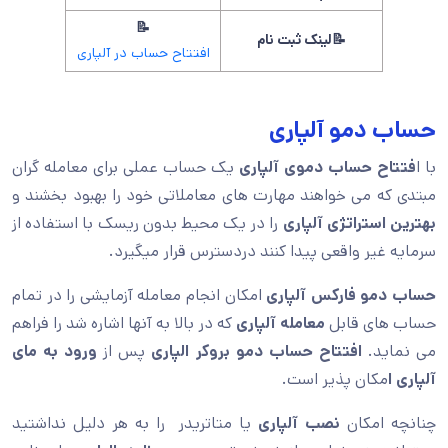
📝
📝لینک ثبت نام
افتتاح حساب در آلپاری
حساب دمو آلپاری
با ا
فتتاح حساب دموی آلپاری
یک حساب عملی برای معامله گران
مبتدی که می خواهند مهارت های معاملاتی خود را بهبود بخشند و
بهترین استراتژی آلپاری
را در یک محیط بدون ریسک با استفاده از
سرمایه غیر واقعی پیدا کنند دردسترس قرار میگیرد.
حساب دمو فارکس آلپاری
امکان انجام معامله آزمایشی را در تمام
حساب های قابل
معامله آلپاری
که در بالا به آنها اشاره شد را فراهم
می نماید.
افتتاح حساب دمو بروکر الپاری
پس از
ورود به مای
آلپاری ا
مکان پذیر است.
چنانچه امکان
نصب آلپاری
یا متاتریدر را به هر دلیل نداشتید