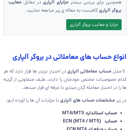
همچنین برای بررسی بیشتر
مزایای آلپاری
در مقابل
معایب
بروکر آلپاری
کافیست به مقاله ی زیر مراجعه نمایید.
مزایا و معایب بروکر آلپاری
انواع حساب های معاملاتی در بروکر آلپاری
6 مدل
حساب معاملاتی آلپاری
در اختیار تریدر ها قرار دارد که هر
کدام خصوصیات مختص خودشان را دارند. طیف متفاوتی از گزینه
ها را در اختیار معامله گران مبتدی تا حرفه ای قرار میدهد.
در زیر
مشخصات حساب های آلپاری
با جزئیات آن ها را آورده ایم:
حساب استاندارد MT4/MT5
حساب (MT4 / MT5) ECN
حساب حرفه ای ECN MT4