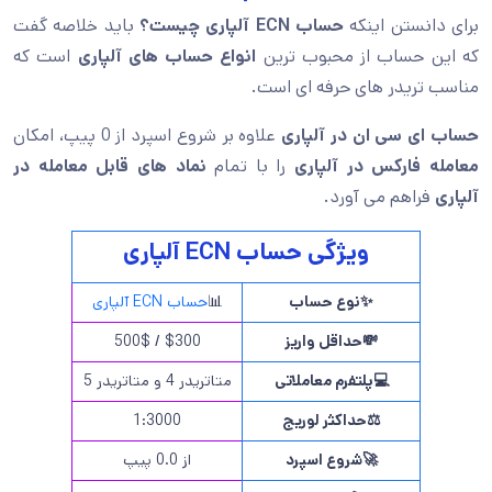
برای دانستن اینکه
حساب ECN آلپاری چیست؟
باید خلاصه گفت
که این حساب از محبوب ترین
انواع حساب های آلپاری
است که
مناسب تریدر های حرفه ای است.
حساب ای سی ان در آلپاری
علاوه بر شروع اسپرد از 0 پیپ، امکان
معامله فارکس در آلپاری
را با تمام
نماد های قابل معامله در
آلپاری
فراهم می آورد.
ویژگی حساب ECN آلپاری
✨
نوع حساب
📊
حساب ECN آلپاری
💸
حداقل واریز
$300 / 500$
💻
پلتفرم معاملاتی
متاتریدر 4 و متاتریدر 5
⚖️
حداکثر لوریج
1:3000
🚀
شروع اسپرد
از 0.0 پیپ