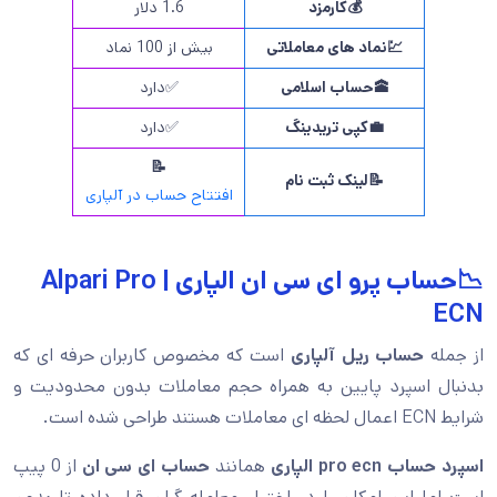
💰
کارمزد
1.6 دلار
💹
نماد های معاملاتی
بیش از 100 نماد
🕋
حساب اسلامی
✅دارد
💼
کپی تریدینگ
✅دارد
📝
📝لینک ثبت نام
افتتاح حساب در آلپاری
📉حساب پرو ای سی ان الپاری | Alpari Pro
ECN
از جمله
حساب ریل آلپاری
است که مخصوص کاربران حرفه ای که
بدنبال اسپرد پایین به همراه حجم معاملات بدون محدودیت و
شرایط ECN اعمال لحظه ای معاملات هستند طراحی شده است.
اسپرد حساب pro ecn الپاری
همانند
حساب ای سی ان
از 0 پیپ