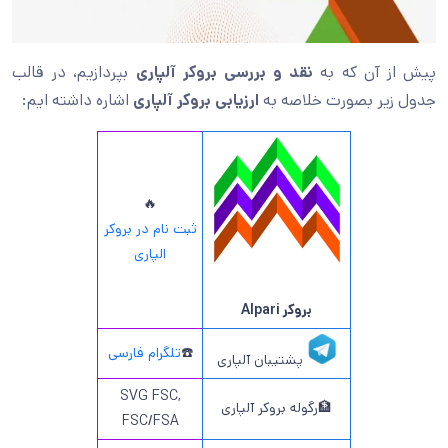
پیش از آن که به
نقد و بررسی بروکر آلپاری
بپردازیم، در قالب
جدول زیر بصورت خلاصه به
ارزیابی بروکر آلپاری
اشاره داشته ایم:
🔥
ثبت نام در بروکر
الپاری
بروکر Alpari
☎️
تلگرام فارسی
پشتیبان آلپاری
SVG FSC,
🏦رگوله بروکر آلپاری
FSC/FSA