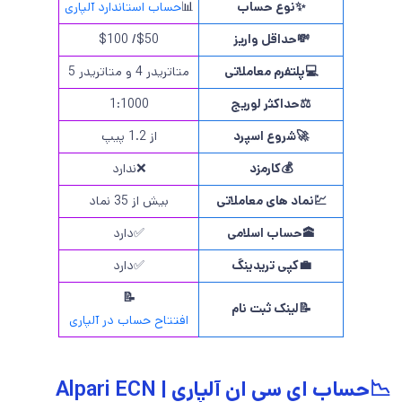
✨
نوع حساب
📊
حساب استاندارد آلپاری
💸
حداقل واریز
$50/ $100
💻
پلتفرم معاملاتی
متاتریدر 4 و متاتریدر 5
⚖️
حداکثر لوریج
1:1000
🚀
شروع اسپرد
از 1.2 پیپ
💰
کارمزد
❌ندارد
💹
نماد های معاملاتی
بیش از 35 نماد
🕋
حساب اسلامی
✅دارد
💼
کپی تریدینگ
✅دارد
📝
📝لینک ثبت نام
افتتاح حساب در آلپاری
📉حساب ای سی ان آلپاری | Alpari ECN