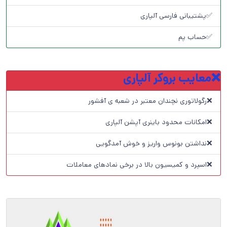
✅پشتیبانی فارسی آلپاری
✅حساب پم
❌معایب بروکر آلپاری
❌رگولاتوری نچندان معتبر در شعبه ی آفشور
❌امکانات محدود باینری آپشن آلپاری
❌نداشتن بونوس واریز و خوش آمدگویی
❌اسپرد و کمیسیون بالا در برخی نمادهای معاملات