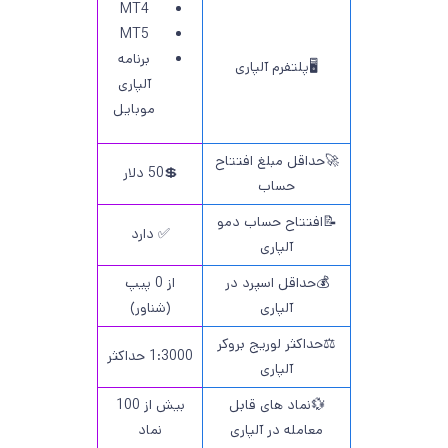
MT4
MT5
برنامه
🖥پلتفرم آلپاری
آلپاری
موبایل
🚀حداقل مبلغ افتتاح
💲50 دلار
حساب
📝افتتاح حساب دمو
✅ دارد
آلپاری
💰حداقل اسپرد در
از 0 پیپ
آلپاری
(شناور)
⚖️حداکثر لوریج بروکر
1:3000 حداکثر
آلپاری
💱نماد های قابل
بیش از 100
معامله در آلپاری
نماد